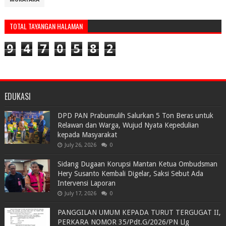
TOTAL TAYANGAN HALAMAN
9
4
7
0
5
8
2
EDUKASI
DPD PAN Prabumulih Salurkan 5 Ton Beras untuk
Relawan dan Warga, Wujud Nyata Kepedulian
kepada Masyarakat
July 26, 2026
0
Sidang Dugaan Korupsi Mantan Ketua Ombudsman
Hery Susanto Kembali Digelar, Saksi Sebut Ada
Intervensi Laporan
July 17, 2026
0
PANGGILAN UMUM KEPADA TURUT TERGUGAT II,
PERKARA NOMOR 35/Pdt.G/2026/PN Llg