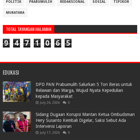
POLITIK
PRABUMULIH
REDAKSIONAL
SOSIAL
TIPIKOR
MURATARA
TOTAL TAYANGAN HALAMAN
9
4
7
1
0
6
5
EDUKASI
DPD PAN Prabumulih Salurkan 5 Ton Beras untuk
Relawan dan Warga, Wujud Nyata Kepedulian
kepada Masyarakat
July 26, 2026
0
Sidang Dugaan Korupsi Mantan Ketua Ombudsman
Hery Susanto Kembali Digelar, Saksi Sebut Ada
Intervensi Laporan
July 17, 2026
0