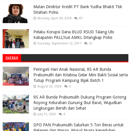
Matan Direktur Kredit PT Bank Yudha Bhakti Tbk
Ditahan Polisi.
Monday, April 09, 2018
87
Pelaku Korupsi Dana BLUD RSUD Talang Ubi
Kabapaten PALI,Yusi AMKL Ditangkap Polisi
Tuesday, September 12, 2017
32
DAERAH
Peringati Hari Anak Nasional, RS AR Bunda
Prabumulih dan Kitabisa Gelar Mini Bakti Sosial serta
Tutup Program Kampung Bijak Batch 1
August 02, 2026
0
RS AR Bunda Prabumulih Dukung Program Gotong
Royong Kelurahan Gunung Ibul Barat, Wujudkan
Lingkungan Bersih dan Sehat
July 31, 2026
0
DPD PAN Prabumulih Salurkan 5 Ton Beras untuk
Relawan dan Warga, Wujud Nyata Kepedulian