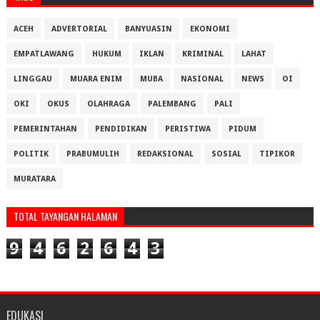
ACEH
ADVERTORIAL
BANYUASIN
EKONOMI
EMPATLAWANG
HUKUM
IKLAN
KRIMINAL
LAHAT
LINGGAU
MUARA ENIM
MUBA
NASIONAL
NEWS
OI
OKI
OKUS
OLAHRAGA
PALEMBANG
PALI
PEMERINTAHAN
PENDIDIKAN
PERISTIWA
PIDUM
POLITIK
PRABUMULIH
REDAKSIONAL
SOSIAL
TIPIKOR
MURATARA
TOTAL TAYANGAN HALAMAN
9
4
6
2
6
4
3
EDUKASI