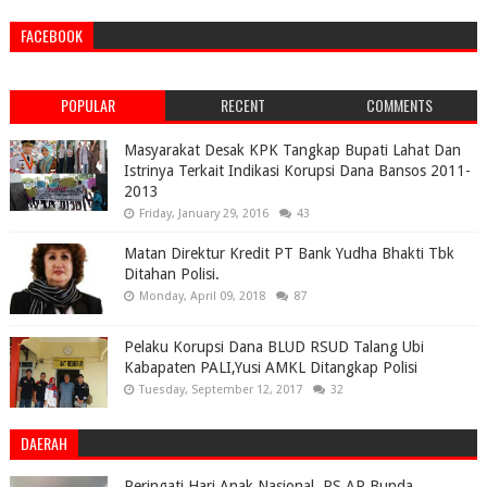
FACEBOOK
POPULAR
RECENT
COMMENTS
Masyarakat Desak KPK Tangkap Bupati Lahat Dan
Istrinya Terkait Indikasi Korupsi Dana Bansos 2011-
2013
Friday, January 29, 2016
43
Matan Direktur Kredit PT Bank Yudha Bhakti Tbk
Ditahan Polisi.
Monday, April 09, 2018
87
Pelaku Korupsi Dana BLUD RSUD Talang Ubi
Kabapaten PALI,Yusi AMKL Ditangkap Polisi
Tuesday, September 12, 2017
32
DAERAH
Peringati Hari Anak Nasional, RS AR Bunda