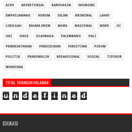
ACEH
ADVERTORIAL
BANYUASIN
EKONOMI
EMPATLAWANG
HUKUM
IKLAN
KRIMINAL
LAHAT
LINGGAU
MUARA ENIM
MUBA
NASIONAL
NEWS
OI
OKI
OKUS
OLAHRAGA
PALEMBANG
PALI
PEMERINTAHAN
PENDIDIKAN
PERISTIWA
PIDUM
POLITIK
PRABUMULIH
REDAKSIONAL
SOSIAL
TIPIKOR
MURATARA
TOTAL TAYANGAN HALAMAN
u
n
d
e
f
i
n
e
d
EDUKASI