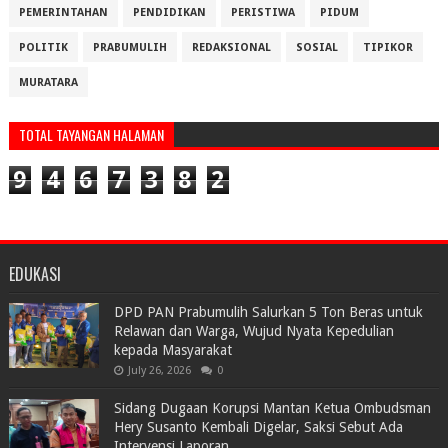
PEMERINTAHAN
PENDIDIKAN
PERISTIWA
PIDUM
POLITIK
PRABUMULIH
REDAKSIONAL
SOSIAL
TIPIKOR
MURATARA
TOTAL TAYANGAN HALAMAN
9
4
6
7
3
8
2
EDUKASI
DPD PAN Prabumulih Salurkan 5 Ton Beras untuk
Relawan dan Warga, Wujud Nyata Kepedulian
kepada Masyarakat
July 26, 2026
0
Sidang Dugaan Korupsi Mantan Ketua Ombudsman
Hery Susanto Kembali Digelar, Saksi Sebut Ada
Intervensi Laporan