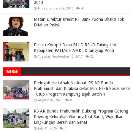
2013
Friday, January 29, 2016
43
Matan Direktur Kredit PT Bank Yudha Bhakti Tbk
Ditahan Polisi.
Pelaku Korupsi Dana BLUD RSUD Talang Ubi
Kabapaten PALI,Yusi AMKL Ditangkap Polisi
Tuesday, September 12, 2017
32
DAERAH
Peringati Hari Anak Nasional, RS AR Bunda
Prabumulih dan Kitabisa Gelar Mini Bakti Sosial serta
Tutup Program Kampung Bijak Batch 1
August 02, 2026
0
RS AR Bunda Prabumulih Dukung Program Gotong
Royong Kelurahan Gunung Ibul Barat, Wujudkan
Lingkungan Bersih dan Sehat
July 31, 2026
0