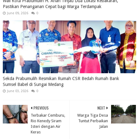
Wali Kota Prabumulih H. Arlan Tinjau Dua Lokasi Kebakaran,
Pastikan Penanganan Cepat bagi Warga Terdampak
June 09, 2026
0
Sekda Prabumulih Resmikan Rumah CSR Bedah Rumah Bank
Sumsel Babel di Sungai Medang
June 03, 2026
0
PREVIOUS
NEXT
Terbakar Cemburu,
Warga Tiga Desa
Rio Kenedy Siram
Tuntut Perbaikan
Isteri dengan Air
Jalan
Keras