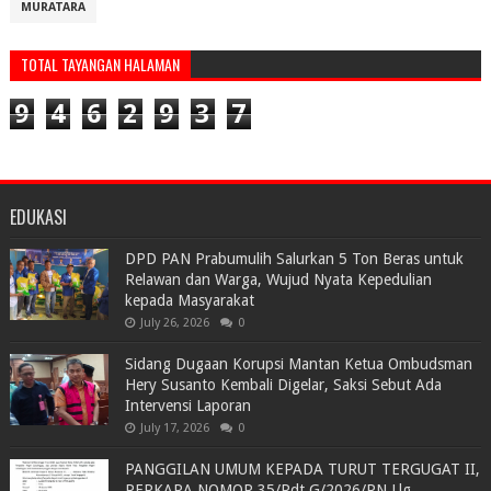
MURATARA
TOTAL TAYANGAN HALAMAN
9
4
6
2
9
3
7
EDUKASI
DPD PAN Prabumulih Salurkan 5 Ton Beras untuk
Relawan dan Warga, Wujud Nyata Kepedulian
kepada Masyarakat
July 26, 2026
0
Sidang Dugaan Korupsi Mantan Ketua Ombudsman
Hery Susanto Kembali Digelar, Saksi Sebut Ada
Intervensi Laporan
July 17, 2026
0
PANGGILAN UMUM KEPADA TURUT TERGUGAT II,
PERKARA NOMOR 35/Pdt.G/2026/PN Llg