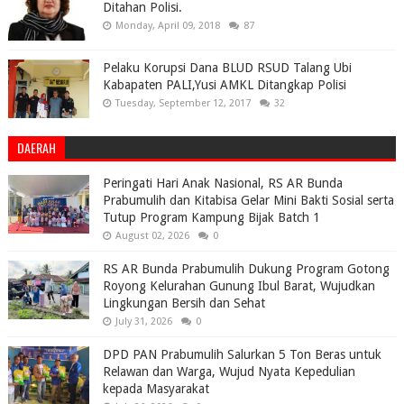
Ditahan Polisi.
Monday, April 09, 2018
87
Pelaku Korupsi Dana BLUD RSUD Talang Ubi
Kabapaten PALI,Yusi AMKL Ditangkap Polisi
Tuesday, September 12, 2017
32
DAERAH
Peringati Hari Anak Nasional, RS AR Bunda
Prabumulih dan Kitabisa Gelar Mini Bakti Sosial serta
Tutup Program Kampung Bijak Batch 1
August 02, 2026
0
RS AR Bunda Prabumulih Dukung Program Gotong
Royong Kelurahan Gunung Ibul Barat, Wujudkan
Lingkungan Bersih dan Sehat
July 31, 2026
0
DPD PAN Prabumulih Salurkan 5 Ton Beras untuk
Relawan dan Warga, Wujud Nyata Kepedulian
kepada Masyarakat