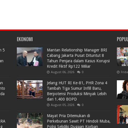
EKONOMI
POPU
n 5
Mantan Relationship Manager BRI
Cabang Jakarta Pusat Dituntut 8
an
Tahun Penjara dalam Kasus Korupsi
Kredit Fiktif Rp122 Miliar
August 06, 2026
0
Frid
an
Jelang HUT RI Ke-81, PHR Zona 4
nto
Tambah Tiga Sumur Infill Baru,
Ada
Berpotensi Produksi Minyak Lebih
dari 1.400 BOPD
August 05, 2026
0
Mayat Pria Ditemukan di
ARA
Perkebunan Sawit PT Hindoli Muba,
lg
Polisi Selidiki Dugaan Korban