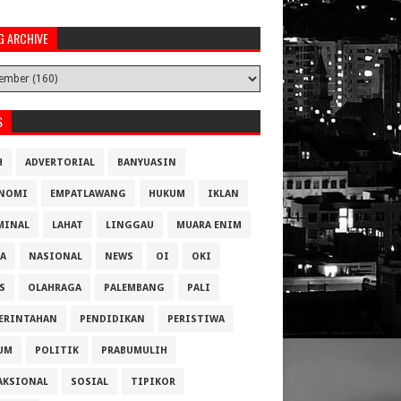
G ARCHIVE
S
H
ADVERTORIAL
BANYUASIN
NOMI
EMPATLAWANG
HUKUM
IKLAN
MINAL
LAHAT
LINGGAU
MUARA ENIM
A
NASIONAL
NEWS
OI
OKI
S
OLAHRAGA
PALEMBANG
PALI
ERINTAHAN
PENDIDIKAN
PERISTIWA
UM
POLITIK
PRABUMULIH
AKSIONAL
SOSIAL
TIPIKOR