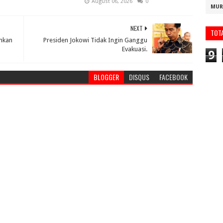
August 06, 2026
0
MUR
NEXT
TOT
ahkan
Presiden Jokowi Tidak Ingin Ganggu
Evakuasi.
9
BLOGGER
DISQUS
FACEBOOK