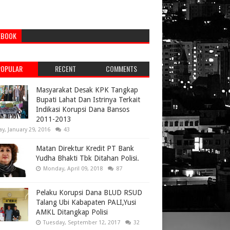
EBOOK
POPULAR
RECENT
COMMENTS
Masyarakat Desak KPK Tangkap
Bupati Lahat Dan Istrinya Terkait
Indikasi Korupsi Dana Bansos
2011-2013
ay, January 29, 2016
43
Matan Direktur Kredit PT Bank
Yudha Bhakti Tbk Ditahan Polisi.
Monday, April 09, 2018
87
Pelaku Korupsi Dana BLUD RSUD
Talang Ubi Kabapaten PALI,Yusi
AMKL Ditangkap Polisi
Tuesday, September 12, 2017
32