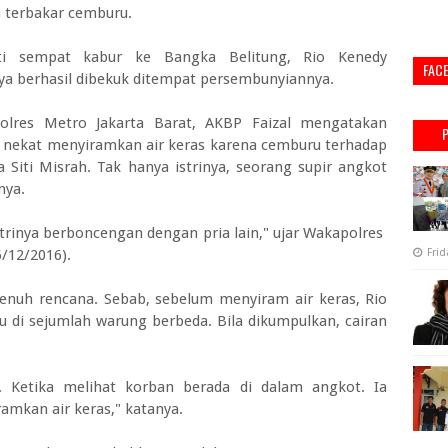
 terbakar cemburu.
ti sempat kabur ke Bangka Belitung, Rio Kenedy
FAC
ya berhasil dibekuk ditempat persembunyiannya.
olres Metro Jakarta Barat, AKBP Faizal mengatakan
 nekat menyiramkan air keras karena cemburu terhadap
ya Siti Misrah. Tak hanya istrinya, seorang supir angkot
nya.
strinya berboncengan dengan pria lain," ujar Wakapolres
6/12/2016).
Frid
penuh rencana. Sebab, sebelum menyiram air keras, Rio
u di sejumlah warung berbeda. Bila dikumpulkan, cairan
. Ketika melihat korban berada di dalam angkot. Ia
mkan air keras," katanya.