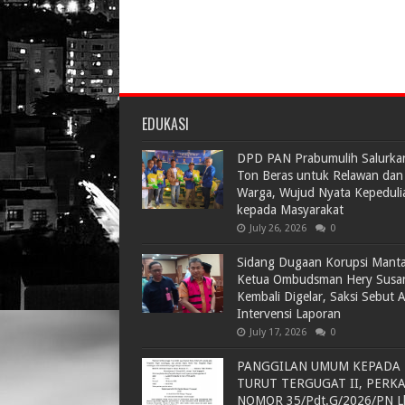
EDUKASI
DPD PAN Prabumulih Salurka
Ton Beras untuk Relawan dan
Warga, Wujud Nyata Kepeduli
kepada Masyarakat
July 26, 2026
0
Sidang Dugaan Korupsi Mant
Ketua Ombudsman Hery Susa
Kembali Digelar, Saksi Sebut 
Intervensi Laporan
July 17, 2026
0
PANGGILAN UMUM KEPADA
TURUT TERGUGAT II, PERK
NOMOR 35/Pdt.G/2026/PN L