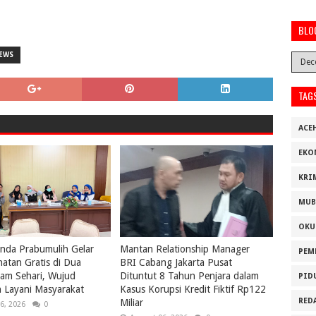
BLO
EWS
TAG
ACE
EKO
KRI
MUB
OKU
nda Prabumulih Gelar
Mantan Relationship Manager
PEM
atan Gratis di Dua
BRI Cabang Jakarta Pusat
lam Sehari, Wujud
Dituntut 8 Tahun Penjara dalam
PID
 Layani Masyarakat
Kasus Korupsi Kredit Fiktif Rp122
RED
Miliar
6, 2026
0