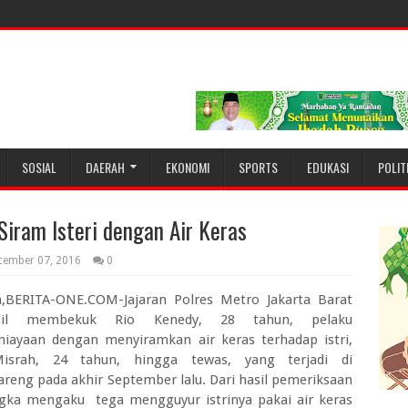
SOSIAL
DAERAH
EKONOMI
SPORTS
EDUKASI
POLIT
iram Isteri dengan Air Keras
cember 07, 2016
0
a,BERITA-ONE.COM-Jajaran Polres Metro Jakarta Barat
asil membekuk Rio Kenedy, 28 tahun, pelaku
iayaan dengan menyiramkan air keras terhadap istri,
Misrah, 24 tahun, hingga tewas, yang terjadi di
reng pada akhir September lalu. Dari hasil pemeriksaan
gka mengaku tega mengguyur istrinya pakai air keras