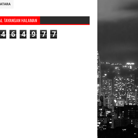
ATARA
AL TAYANGAN HALAMAN
4
6
4
9
7
7