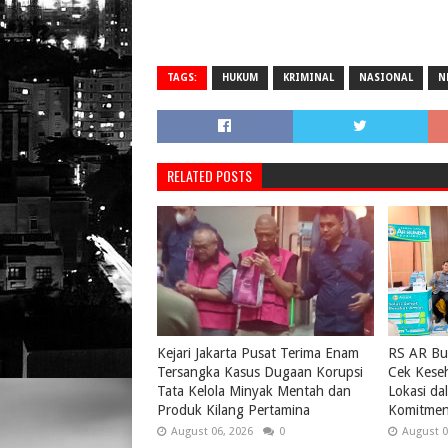
TAGS:
HUKUM
KRIMINAL
NASIONAL
N
RELATED POSTS
Kejari Jakarta Pusat Terima Enam
RS AR Bu
Tersangka Kasus Dugaan Korupsi
Cek Keseh
Tata Kelola Minyak Mentah dan
Lokasi da
Produk Kilang Pertamina
Komitmen
August 06, 2026
0
August 0