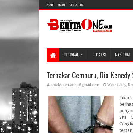
HOME
ABOUT
CONTACT US
REGIONAL
REDAKSI
NASIONAL
Terbakar Cemburu, Rio Kenedy S
redaksiberitaone@gmail.com
Wednesday, De
Jakart
berh
pengan
Siti 
Cengka
tersan