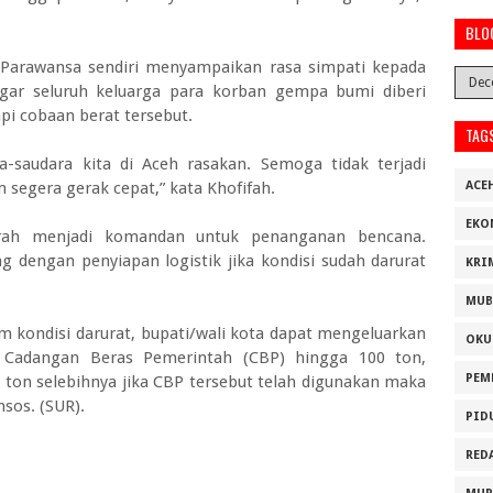
BLO
 Parawansa sendiri menyampaikan rasa simpati kepada
gar seluruh keluarga para korban gempa bumi diberi
i cobaan berat tersebut.
TAG
-saudara kita di Aceh rasakan. Semoga tidak terjadi
 segera gerak cepat,” kata Khofifah.
ACE
EKO
rah menjadi komandan untuk penanganan bencana.
dengan penyiapan logistik jika kondisi sudah darurat
KRI
MUB
kondisi darurat, bupati/wali kota dapat mengeluarkan
OKU
n Cadangan Beras Pemerintah (CBP) hingga 100 ton,
PEM
ton selebihnya jika CBP tersebut telah digunakan maka
nsos. (SUR).
PID
RED