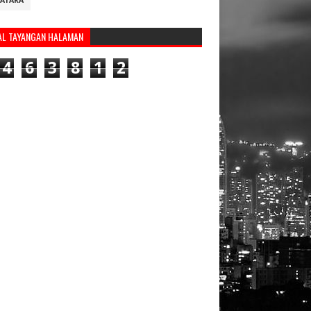
ATARA
AL TAYANGAN HALAMAN
4
6
3
8
1
2