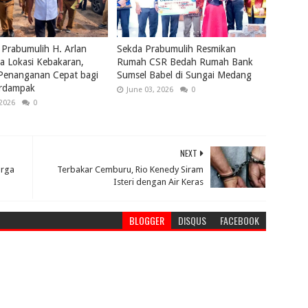
 Prabumulih H. Arlan
Sekda Prabumulih Resmikan
a Lokasi Kebakaran,
Rumah CSR Bedah Rumah Bank
 Penanganan Cepat bagi
Sumsel Babel di Sungai Medang
rdampak
June 03, 2026
0
 2026
0
NEXT
arga
Terbakar Cemburu, Rio Kenedy Siram
Isteri dengan Air Keras
BLOGGER
DISQUS
FACEBOOK