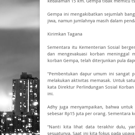
kedalaman 15 km. Gempa tidak memicu t
Gempa ini mengakibatkan sejumlah bangu
jiwa, namun jumlahnya masih dalam pend
Kirimkan Tagana
Sementara itu Kementerian Sosial berg
dan mengevakuasi korban meninggal m
korban Gempa, telah diterjunkan pula da
“Pembentukan dapur umum ini sangat p
melakukan aktivitas memasak. Untuk satu
kata Direktur Perlindungan Sosial Korba
ini.
Adhy juga menyampaikan, bahwa untuk 
sebesar Rp15 juta per orang. Sementara 
“Nanti kita lihat data terakhir dulu, y
sesuatunya. Saat ini kita fokus pada upa