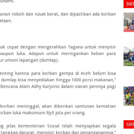
sunami.
DAE
nan roboh dan rusak berat, dan dipastikan ada korban
ataan.
erak cepat dengan mengerahkan Tagana untuk menyisir
aupun luka. Adapun untuk meringankan beban para
pur umum lapangan (dumlap).
enting karena para korban gempa di Aceh belum bisa
 dumlap bisa menyediakan hingga 1000 porsi makanan,”
n Bencana Alam Adhy Karyono dalam siaran persnya pagi
korban meninggal, akan diberikan santunan kematian
korban luka maksimum Rp5 juta per orang.
CAT
ang jelas Kementerian Sosial telah menyiapkan segala
ya tanggap darurat, menyisir korban dan penanganannya,”