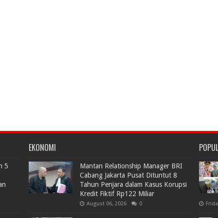
EKONOMI
POPU
n 5
Mantan Relationship Manager BRI
Cabang Jakarta Pusat Dituntut 8
an
Tahun Penjara dalam Kasus Korupsi
Kredit Fiktif Rp122 Miliar
August 06, 2026
0
Frid