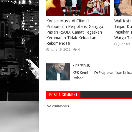
Konser Musik di Citimall
Wali Kota
Prabumulih Berpotensi Ganggu
Tinjau Du
Pasien RSUD, Camat Tegaskan
Pastikan
Kecamatan Tidak Keluarkan
Warga Te
Rekomendasi
June 09,
June 19, 2026
0
PREVIOUS
KPK Kembali Di Praperadilkan Kelu
Rohadi.
POST A COMMENT
No comments