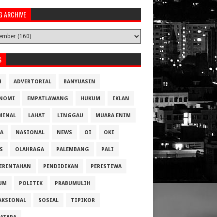
G ARCHIVE
S
H
ADVERTORIAL
BANYUASIN
NOMI
EMPATLAWANG
HUKUM
IKLAN
MINAL
LAHAT
LINGGAU
MUARA ENIM
A
NASIONAL
NEWS
OI
OKI
S
OLAHRAGA
PALEMBANG
PALI
ERINTAHAN
PENDIDIKAN
PERISTIWA
UM
POLITIK
PRABUMULIH
AKSIONAL
SOSIAL
TIPIKOR