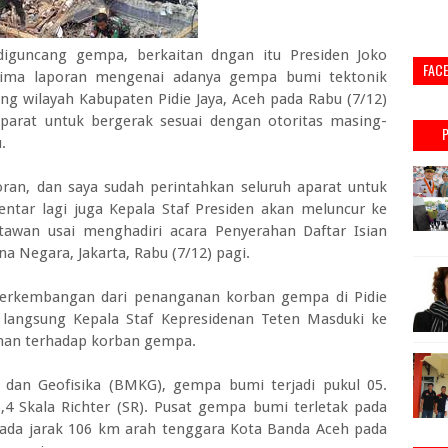
diguncang gempa, berkaitan dngan itu Presiden Joko
FAC
ima laporan mengenai adanya gempa bumi tektonik
ng wilayah Kabupaten Pidie Jaya, Aceh pada Rabu (7/12)
parat untuk bergerak sesuai dengan otoritas masing-
.
ran, dan saya sudah perintahkan seluruh aparat untuk
entar lagi juga Kepala Staf Presiden akan meluncur ke
tawan usai menghadiri acara Penyerahan Daftar Isian
a Negara, Jakarta, Rabu (7/12) pagi.
 perkembangan dari penanganan korban gempa di Pidie
 langsung Kepala Staf Kepresidenan Teten Masduki ke
an terhadap korban gempa.
 dan Geofisika (BMKG), gempa bumi terjadi pukul 05.
4 Skala Richter (SR). Pusat gempa bumi terletak pada
 pada jarak 106 km arah tenggara Kota Banda Aceh pada