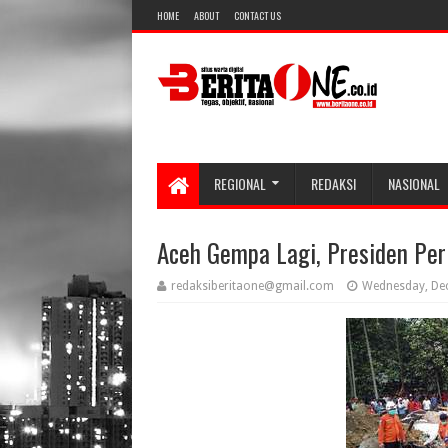
HOME
ABOUT
CONTACT US
REGIONAL
REDAKSI
NASIONAL
Aceh Gempa Lagi, Presiden Per
redaksiberitaone@gmail.com
Wednesday, De