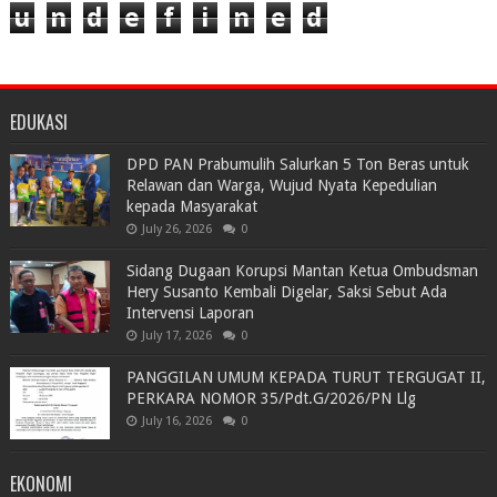
u
n
d
e
f
i
n
e
d
EDUKASI
DPD PAN Prabumulih Salurkan 5 Ton Beras untuk
Relawan dan Warga, Wujud Nyata Kepedulian
kepada Masyarakat
July 26, 2026
0
Sidang Dugaan Korupsi Mantan Ketua Ombudsman
Hery Susanto Kembali Digelar, Saksi Sebut Ada
Intervensi Laporan
July 17, 2026
0
PANGGILAN UMUM KEPADA TURUT TERGUGAT II,
PERKARA NOMOR 35/Pdt.G/2026/PN Llg
July 16, 2026
0
EKONOMI