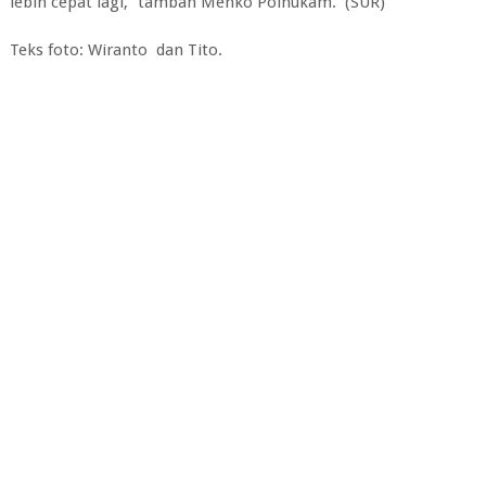
lebih cepat lagi,” tambah Menko Polhukam. (SUR)
Teks foto: Wiranto dan Tito.