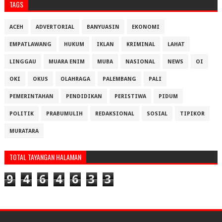
TAGS
ACEH
ADVERTORIAL
BANYUASIN
EKONOMI
EMPATLAWANG
HUKUM
IKLAN
KRIMINAL
LAHAT
LINGGAU
MUARA ENIM
MUBA
NASIONAL
NEWS
OI
OKI
OKUS
OLAHRAGA
PALEMBANG
PALI
PEMERINTAHAN
PENDIDIKAN
PERISTIWA
PIDUM
POLITIK
PRABUMULIH
REDAKSIONAL
SOSIAL
TIPIKOR
MURATARA
TOTAL TAYANGAN HALAMAN
9
4
6
4
6
3
3