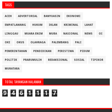
TAGS
ACEH
ADVERTORIAL
BANYUASIN
EKONOMI
EMPATLAWANG
HUKUM
IKLAN
KRIMINAL
LAHAT
LINGGAU
MUARA ENIM
MUBA
NASIONAL
NEWS
OI
OKI
OKUS
OLAHRAGA
PALEMBANG
PALI
PEMERINTAHAN
PENDIDIKAN
PERISTIWA
PIDUM
POLITIK
PRABUMULIH
REDAKSIONAL
SOSIAL
TIPIKOR
MURATARA
TOTAL TAYANGAN HALAMAN
9
4
6
1
1
1
7