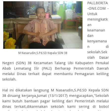
PALI,BERITA
-ONE.COM -
Untuk
meningkatk
an
keamanan
dan
kenyamana
n di
sekolah.Sek
M Nasarudin,S.Pd.SD Kepala SDN 38
olah Dasar
Negeri (SDN) 38 Kecamatan Talang Ubi Kabupaten Penukal
Abab Lematang Ilir (PALI) Berharap Pemerintah Daerah
melalui Dinas terkait dapat membantu Pemagaran keliling
sekolah.
Hal ini dikatakan langsung M Nasarudin,S.Pd.SD Kepala SDN
38 diruang kerjanya,Jumat (13/1/2017) mengucapkan,"Sekolah
kami butuh bantuan pagar keliling dari Pemerintah melalui
dinas terkait,dikarenakan sekolah kami sering di bobol