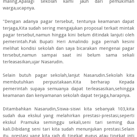
maling.Apalagi sekolah kami jauh dari pemukiman
warga,ucapnya.
"Dengan adanya pagar tersebut, tentunya keamanan dapat
terjaga,Kita sudah sering mengajukan proposal terkait mintak
pagar tersebut,namun hingga kini belum ditindak lanjuti oleh
pemerintah.Pak Bupati Heri Amalindo juga pernah kesini
melihat kondisi sekolah dan saya bicarakan mengenai pagar
tersebut,namun sampai saat ini belum sama sekali
terleasasikan,ujar Nasarudin.
Selain butuh pagar sekolah,lanjut Nasarudin.Sekolah kita
membutuhkan perpustakaan.Kita berharap Kepada
pemerintah supaya semuanya dapat terleasasikan,sehingga
keamanan dan kenyamanan sekolah dapat terjaga,harapnya.
Ditambahkan Nasarudin,Siswa-siswi kita sebanyak 103,kita
sudah dua ekskul yang melahirkan prestasi-prestasi,seperti
ekskul Pramuka seminggu sekali,seni tari seming dua
kali.Dibidang seni tari kita sudah menunjukan prestasi.Selain
itu, prestasi yang kita raih di tingkat gugus atau tingkat inti