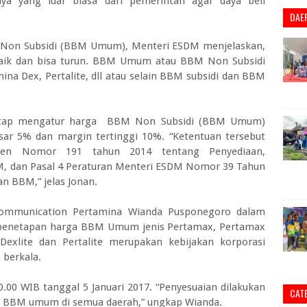
ya yang luar biasa dari pemerintah agar daya beli
DAE
M Non Subsidi (BBM Umum), Menteri ESDM menjelaskan,
a naik dan bisa turun. BBM Umum atau BBM Non Subsidi
ina Dex, Pertalite, dll atau selain BBM subsidi dan BBM
etap mengatur harga BBM Non Subsidi (BBM Umum)
ar 5% dan margin tertinggi 10%. “Ketentuan tersebut
siden Nomor 191 tahun 2014 tentang Penyediaan,
BM, dan Pasal 4 Peraturan Menteri ESDM Nomor 39 Tahun
an BBM,” jelas Jonan.
Communication Pertamina Wianda Pusponegoro dalam
, penetapan harga BBM Umum jenis Pertamax, Pertamax
Dexlite dan Pertalite merupakan kebijakan korporasi
 berkala.
.00 WIB tanggal 5 Januari 2017. “Penyesuaian dilakukan
CAT
nis BBM umum di semua daerah,” ungkap Wianda.