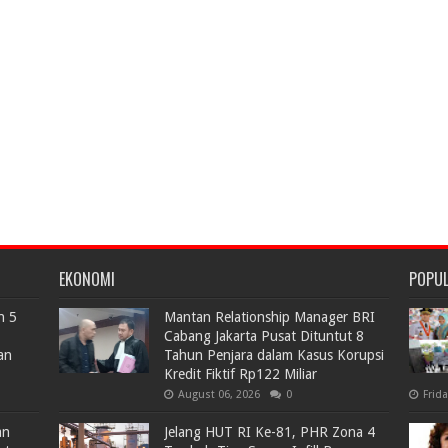
EKONOMI
POPU
n 5
Mantan Relationship Manager BRI
Cabang Jakarta Pusat Dituntut 8
an
Tahun Penjara dalam Kasus Korupsi
Kredit Fiktif Rp122 Miliar
August 06, 2026
0
Frid
an
Jelang HUT RI Ke-81, PHR Zona 4