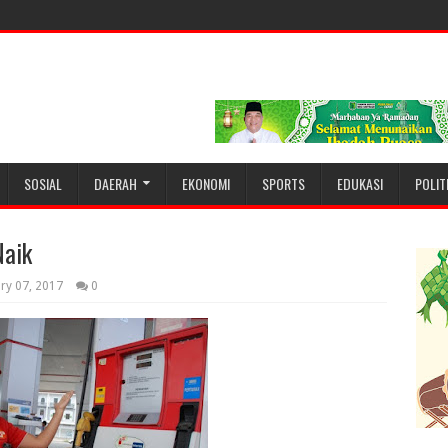
SOSIAL
DAERAH
EKONOMI
SPORTS
EDUKASI
POLIT
Naik
ry 07, 2017
0