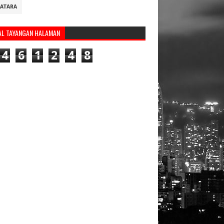
ATARA
AL TAYANGAN HALAMAN
4
6
1
2
4
8