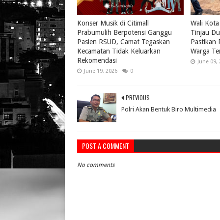
Konser Musik di Citimall
Wali Kota
Prabumulih Berpotensi Ganggu
Tinjau Du
Pasien RSUD, Camat Tegaskan
Pastikan
Kecamatan Tidak Keluarkan
Warga Te
Rekomendasi
June 09,
June 19, 2026
0
PREVIOUS
Polri Akan Bentuk Biro Multimedia
POST A COMMENT
No comments