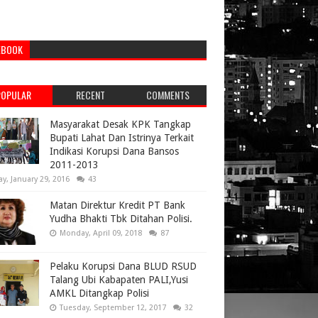
EBOOK
POPULAR
RECENT
COMMENTS
Masyarakat Desak KPK Tangkap
Bupati Lahat Dan Istrinya Terkait
Indikasi Korupsi Dana Bansos
2011-2013
ay, January 29, 2016
43
Matan Direktur Kredit PT Bank
Yudha Bhakti Tbk Ditahan Polisi.
Monday, April 09, 2018
87
Pelaku Korupsi Dana BLUD RSUD
Talang Ubi Kabapaten PALI,Yusi
AMKL Ditangkap Polisi
Tuesday, September 12, 2017
32