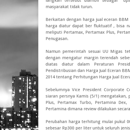
langkah tersebut diambil sebagai upa
masyarakat tidak turun.
Berkaitan dengan harga jual eceran BB
harga diatur dapat ber fluktuatif , bis
meliputi Pertamax, Pertamax Plus, Pertam
Penugasan.
Namun pemerintah sesuai UU Migas t
dengan mengatur margin terendah sebes
diatas diatur dalam Peraturan Pre
Pendistribusian dan Harga Jual Eceran B
2014 tentang Perhitungan Harga Jual Ecer
Sebelumnya Vice President Corporate 
siaran persnya Kamis (5/1) mengatakan
Plus, Pertamax Turbo, Pertamina Dex, 
Pertamina dimana review dilakukan secara
Perubahan harga terhitung mulai pukul 00
sebesar Rp300 per liter untuk seluruh je