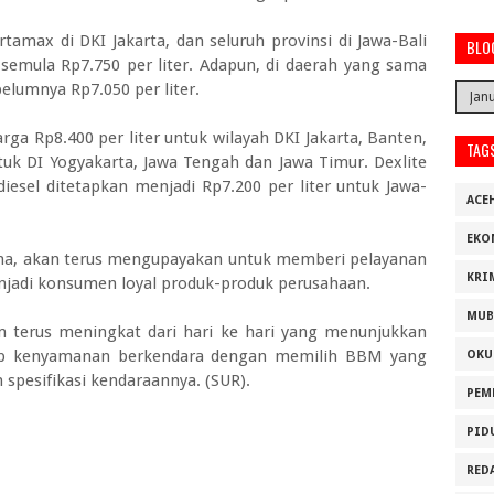
amax di DKI Jakarta, dan seluruh provinsi di Jawa-Bali
BLO
i semula Rp7.750 per liter. Adapun, di daerah yang sama
belumnya Rp7.050 per liter.
rga Rp8.400 per liter untuk wilayah DKI Jakarta, Banten,
TAG
ntuk DI Yogyakarta, Jawa Tengah dan Jawa Timur. Dexlite
iesel ditetapkan menjadi Rp7.200 per liter untuk Jawa-
ACE
EKO
na, akan terus mengupayakan untuk memberi pelayanan
KRI
njadi konsumen loyal produk-produk perusahaan.
MUB
terus meningkat dari hari ke hari yang menunjukkan
ap kenyamanan berkendara dengan memilih BBM yang
OKU
spesifikasi kendaraannya. (SUR).
PEM
PID
RED