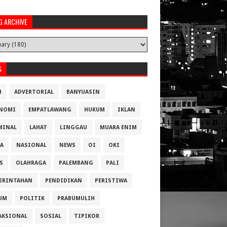
G ARCHIVE
S
H
ADVERTORIAL
BANYUASIN
NOMI
EMPATLAWANG
HUKUM
IKLAN
MINAL
LAHAT
LINGGAU
MUARA ENIM
A
NASIONAL
NEWS
OI
OKI
S
OLAHRAGA
PALEMBANG
PALI
ERINTAHAN
PENDIDIKAN
PERISTIWA
UM
POLITIK
PRABUMULIH
AKSIONAL
SOSIAL
TIPIKOR