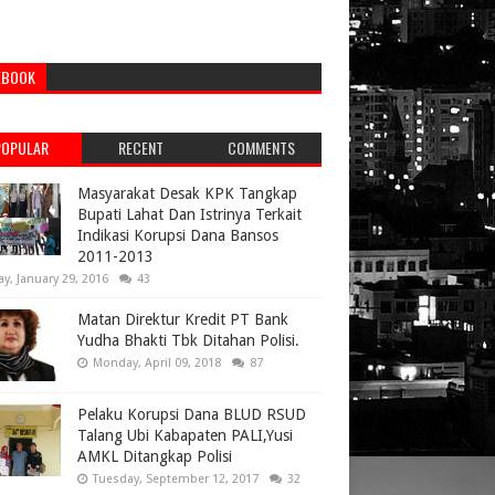
EBOOK
POPULAR
RECENT
COMMENTS
Masyarakat Desak KPK Tangkap
Bupati Lahat Dan Istrinya Terkait
Indikasi Korupsi Dana Bansos
2011-2013
ay, January 29, 2016
43
Matan Direktur Kredit PT Bank
Yudha Bhakti Tbk Ditahan Polisi.
Monday, April 09, 2018
87
Pelaku Korupsi Dana BLUD RSUD
Talang Ubi Kabapaten PALI,Yusi
AMKL Ditangkap Polisi
Tuesday, September 12, 2017
32