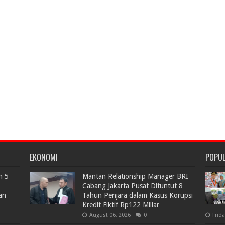
EKONOMI
POPU
n 5
Mantan Relationship Manager BRI
Cabang Jakarta Pusat Dituntut 8
an
Tahun Penjara dalam Kasus Korupsi
Kredit Fiktif Rp122 Miliar
August 06, 2026
0
Frid