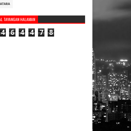
ATARA
AL TAYANGAN HALAMAN
4
6
4
4
7
8