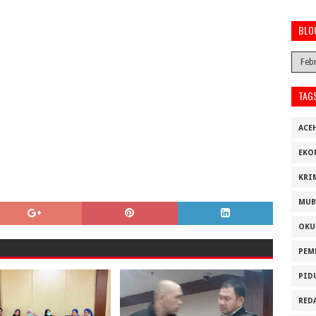
BLO
TAG
ACE
EKO
KRI
MUB
OKU
PEM
PID
RED