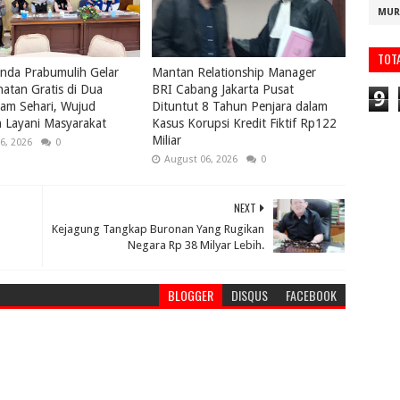
MUR
TOT
nda Prabumulih Gelar
Mantan Relationship Manager
atan Gratis di Dua
BRI Cabang Jakarta Pusat
9
lam Sehari, Wujud
Dituntut 8 Tahun Penjara dalam
 Layani Masyarakat
Kasus Korupsi Kredit Fiktif Rp122
Miliar
6, 2026
0
August 06, 2026
0
NEXT
Kejagung Tangkap Buronan Yang Rugikan
Negara Rp 38 Milyar Lebih.
BLOGGER
DISQUS
FACEBOOK