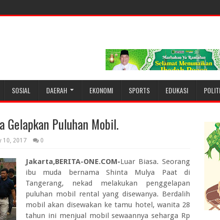
SOSIAL
DAERAH
EKONOMI
SPORTS
EDUKASI
POLIT
a Gelapkan Puluhan Mobil.
y 10, 2017
0
Jakarta,BERITA-ONE.COM-
Luar Biasa. Seorang
ibu muda bernama Shinta Mulya Paat di
Tangerang, nekad melakukan penggelapan
puluhan mobil rental yang disewanya. Berdalih
mobil akan disewakan ke tamu hotel, wanita 28
tahun ini menjual mobil sewaannya seharga Rp