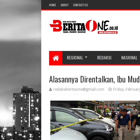
HOME
ABOUT
CONTACT US
REGIONAL
REDAKSI
NASIONAL
Alasannya Direntalkan, Ibu Mud
redaksiberitaone@gmail.com
Friday, Februar