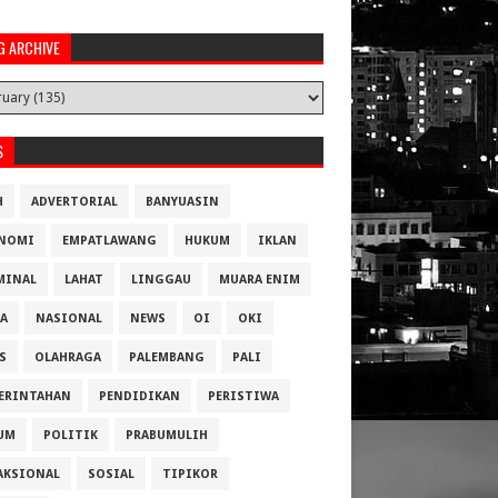
G ARCHIVE
S
H
ADVERTORIAL
BANYUASIN
NOMI
EMPATLAWANG
HUKUM
IKLAN
MINAL
LAHAT
LINGGAU
MUARA ENIM
A
NASIONAL
NEWS
OI
OKI
S
OLAHRAGA
PALEMBANG
PALI
ERINTAHAN
PENDIDIKAN
PERISTIWA
UM
POLITIK
PRABUMULIH
AKSIONAL
SOSIAL
TIPIKOR