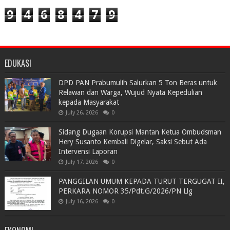
9
4
6
8
4
7
9
EDUKASI
DPD PAN Prabumulih Salurkan 5 Ton Beras untuk
Relawan dan Warga, Wujud Nyata Kepedulian
kepada Masyarakat
July 26, 2026
0
Sidang Dugaan Korupsi Mantan Ketua Ombudsman
Hery Susanto Kembali Digelar, Saksi Sebut Ada
Intervensi Laporan
July 17, 2026
0
PANGGILAN UMUM KEPADA TURUT TERGUGAT II,
PERKARA NOMOR 35/Pdt.G/2026/PN Llg
July 16, 2026
0