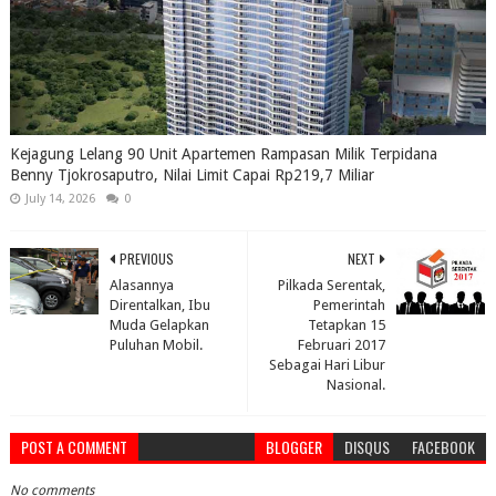
Kejagung Lelang 90 Unit Apartemen Rampasan Milik Terpidana
Benny Tjokrosaputro, Nilai Limit Capai Rp219,7 Miliar
July 14, 2026
0
PREVIOUS
NEXT
Alasannya
Pilkada Serentak,
Direntalkan, Ibu
Pemerintah
Muda Gelapkan
Tetapkan 15
Puluhan Mobil.
Februari 2017
Sebagai Hari Libur
Nasional.
POST A COMMENT
BLOGGER
DISQUS
FACEBOOK
No comments