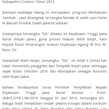
Kabupaten Cirebon Tahun 2012.
Bantuan budidaya Udang ini merupakan program Revitalisasi
Tambak , saat ditangkap tersangka berada di salah satu hotel
di daerah Pondok Indah Jakarta Selatan.
Selanjutnya tersangka “GG” dibawa ke Kejaksaan Tinggi Jawa
Barat (Kejati Jabar) guna proses hukum lebih lanjut, kata
Kepala Pusat Penerangan Hukum Kejaksaan Agung RI Drs. M.
Rum, SH.
Dijelaskan lebih lanjut, tersangka “GG” ini telah 5 (lima) kali
tidak memenuhi panggilan dari Penyidik Kejati Jabar sehingga
sejak bulan Oktober 2016 lalu ditetapkan sebagai buronan
oleh Kejati Jabar.
Bahwa berdasarkan Surat Perintah Penyidikan Kepala
Kejaksaan Tinggi Jawa Barat Nomor : Print-
204/O.2/Fd.1/06/2016 tanggal 01 Juni 2016, tersangka GG
diduga telah melakukan tindak pidana korupsi dalam bantuan
budi daya udang di Desa Bungko dan Desa Bungko Lor