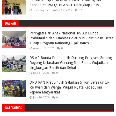
Pelaku Korupsi Dana BLUD RSUD Talang Ubi
Kabapaten PALI,Yusi AMKL Ditangkap Polisi
Tuesday, September 12, 2017
32
DAERAH
Peringati Hari Anak Nasional, RS AR Bunda
Prabumulih dan Kitabisa Gelar Mini Bakti Sosial serta
Tutup Program Kampung Bijak Batch 1
August 02, 2026
0
RS AR Bunda Prabumulih Dukung Program Gotong
Royong Kelurahan Gunung Ibul Barat, Wujudkan
Lingkungan Bersih dan Sehat
July 31, 2026
0
DPD PAN Prabumulih Salurkan 5 Ton Beras untuk
Relawan dan Warga, Wujud Nyata Kepedulian
kepada Masyarakat
July 26, 2026
0
CATEGORIES