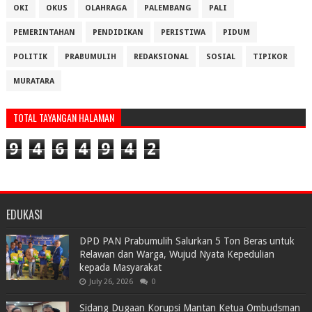
OKI
OKUS
OLAHRAGA
PALEMBANG
PALI
PEMERINTAHAN
PENDIDIKAN
PERISTIWA
PIDUM
POLITIK
PRABUMULIH
REDAKSIONAL
SOSIAL
TIPIKOR
MURATARA
TOTAL TAYANGAN HALAMAN
9
4
6
4
9
4
2
EDUKASI
DPD PAN Prabumulih Salurkan 5 Ton Beras untuk
Relawan dan Warga, Wujud Nyata Kepedulian
kepada Masyarakat
July 26, 2026
0
Sidang Dugaan Korupsi Mantan Ketua Ombudsman