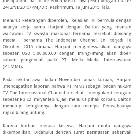
melaporkan hal ini ke Polda Metro Jaya (PMJ) dengan no.LP/
2412/VI/2015/PMJ/Dit .Reskrimum, 18 Juni 2015 lalu.
Menurut keterangan diperoleh, kejadian ini bermula dengan
adanya kerja sama Harjani dengan Dalton yang mantan
wartawan TV swasta masional ternama tersebut dibidang
media , bernama The Indonesia Channel. Ini terjadi 10
Oktober 2015 dimana Harjani menginfesyasikan uangnya
sebesar USD 5,00,000,00 dengan iming-iming akan diberi
saham pengendali pada PT. Melia Media Internasional
(PT.MMI).
Pada sekitar awal bulan November pihak korban, Harjani
,mendapatkan laporan bahwa PT. MMI sebagai badan hukum
TV The Internasional Channel tersebut mengalami kerugian
sebesar Rp 22 milyar lebih. Jadi menurut pihak korban, Dalton
menutupi kerugiannya dengan cara menipu. Perusahaanya
rugi dibilang untung.
Karena korban merasa kecewa, Harjani minta uangnya
dikembalikan. Didahului dengan surat peringatan sebanyak