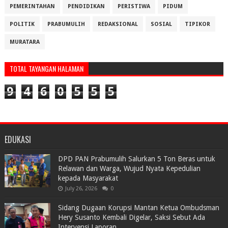
PEMERINTAHAN
PENDIDIKAN
PERISTIWA
PIDUM
POLITIK
PRABUMULIH
REDAKSIONAL
SOSIAL
TIPIKOR
MURATARA
TOTAL TAYANGAN HALAMAN
9
4
6
0
5
5
5
EDUKASI
DPD PAN Prabumulih Salurkan 5 Ton Beras untuk
Relawan dan Warga, Wujud Nyata Kepedulian
kepada Masyarakat
July 26, 2026
0
Sidang Dugaan Korupsi Mantan Ketua Ombudsman
Hery Susanto Kembali Digelar, Saksi Sebut Ada
Intervensi Laporan