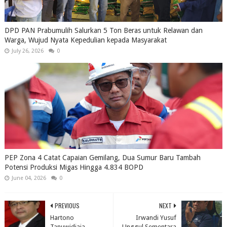
DPD PAN Prabumulih Salurkan 5 Ton Beras untuk Relawan dan
Warga, Wujud Nyata Kepedulian kepada Masyarakat
July 26, 2026
0
PEP Zona 4 Catat Capaian Gemilang, Dua Sumur Baru Tambah
Potensi Produksi Migas Hingga 4.834 BOPD
June 04, 2026
0
PREVIOUS
NEXT
Hartono
Irwandi Yusuf
Tanuwidjaja
Unggul Sementara