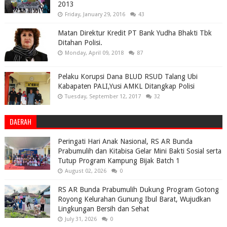
2013
Friday, January 29, 2016
43
Matan Direktur Kredit PT Bank Yudha Bhakti Tbk
Ditahan Polisi.
Monday, April 09, 2018
87
Pelaku Korupsi Dana BLUD RSUD Talang Ubi
Kabapaten PALI,Yusi AMKL Ditangkap Polisi
Tuesday, September 12, 2017
32
DAERAH
Peringati Hari Anak Nasional, RS AR Bunda
Prabumulih dan Kitabisa Gelar Mini Bakti Sosial serta
Tutup Program Kampung Bijak Batch 1
August 02, 2026
0
RS AR Bunda Prabumulih Dukung Program Gotong
Royong Kelurahan Gunung Ibul Barat, Wujudkan
Lingkungan Bersih dan Sehat
July 31, 2026
0