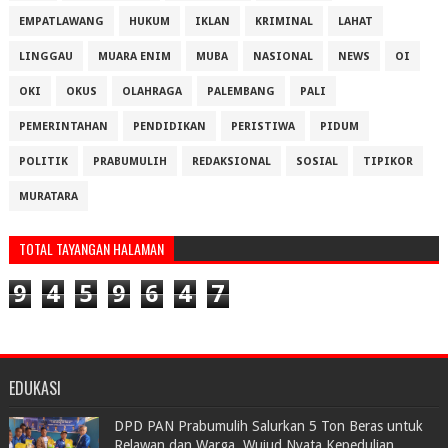
EMPATLAWANG
HUKUM
IKLAN
KRIMINAL
LAHAT
LINGGAU
MUARA ENIM
MUBA
NASIONAL
NEWS
OI
OKI
OKUS
OLAHRAGA
PALEMBANG
PALI
PEMERINTAHAN
PENDIDIKAN
PERISTIWA
PIDUM
POLITIK
PRABUMULIH
REDAKSIONAL
SOSIAL
TIPIKOR
MURATARA
TOTAL TAYANGAN HALAMAN
9
4
5
9
6
4
7
EDUKASI
DPD PAN Prabumulih Salurkan 5 Ton Beras untuk
Relawan dan Warga, Wujud Nyata Kepedulian