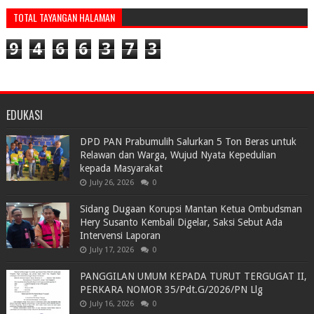
TOTAL TAYANGAN HALAMAN
9
4
6
6
3
7
3
EDUKASI
DPD PAN Prabumulih Salurkan 5 Ton Beras untuk
Relawan dan Warga, Wujud Nyata Kepedulian
kepada Masyarakat
July 26, 2026
0
Sidang Dugaan Korupsi Mantan Ketua Ombudsman
Hery Susanto Kembali Digelar, Saksi Sebut Ada
Intervensi Laporan
July 17, 2026
0
PANGGILAN UMUM KEPADA TURUT TERGUGAT II,
PERKARA NOMOR 35/Pdt.G/2026/PN Llg
July 16, 2026
0