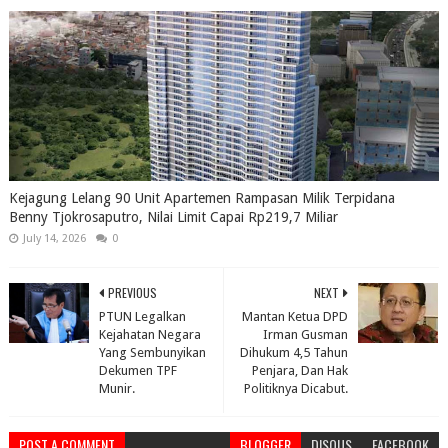
Kejagung Lelang 90 Unit Apartemen Rampasan Milik Terpidana
Benny Tjokrosaputro, Nilai Limit Capai Rp219,7 Miliar
July 14, 2026
0
PREVIOUS
NEXT
PTUN Legalkan
Mantan Ketua DPD
Kejahatan Negara
Irman Gusman
Yang Sembunyikan
Dihukum 4,5 Tahun
Dekumen TPF
Penjara, Dan Hak
Munir.
Politiknya Dicabut.
POST A COMMENT
BLOGGER
DISQUS
FACEBOOK