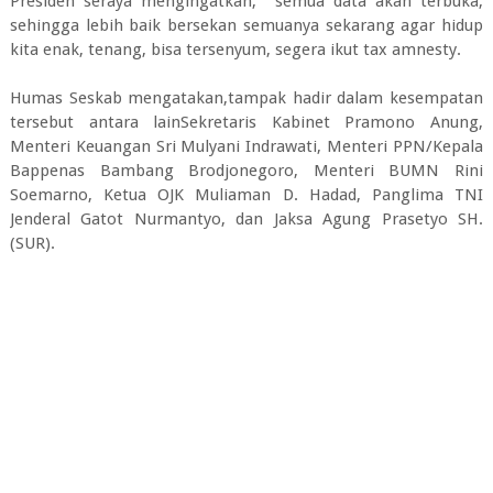
Presiden seraya mengingatkan, semua data akan terbuka,
sehingga lebih baik bersekan semuanya sekarang agar hidup
kita enak, tenang, bisa tersenyum, segera ikut tax amnesty.
Humas Seskab mengatakan,tampak hadir dalam kesempatan
tersebut antara lainSekretaris Kabinet Pramono Anung,
Menteri Keuangan Sri Mulyani Indrawati, Menteri PPN/Kepala
Bappenas Bambang Brodjonegoro, Menteri BUMN Rini
Soemarno, Ketua OJK Muliaman D. Hadad, Panglima TNI
Jenderal Gatot Nurmantyo, dan Jaksa Agung Prasetyo SH.
(SUR).