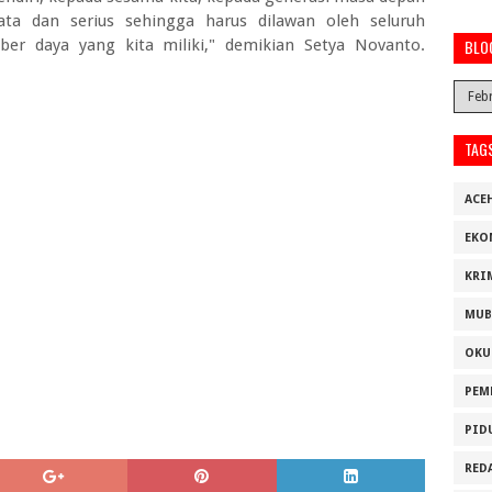
ta dan serius sehingga harus dilawan oleh seluruh
r daya yang kita miliki," demikian Setya Novanto.
BLO
TAG
ACE
EKO
KRI
MUB
OKU
PEM
PID
RED