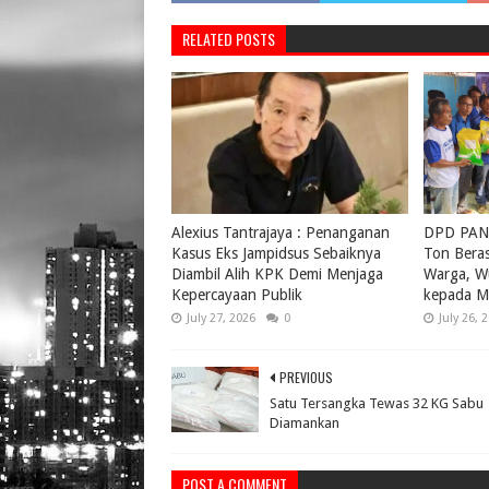
RELATED POSTS
Alexius Tantrajaya : Penanganan
DPD PAN 
Kasus Eks Jampidsus Sebaiknya
Ton Bera
Diambil Alih KPK Demi Menjaga
Warga, W
Kepercayaan Publik
kepada M
July 27, 2026
0
July 26, 
PREVIOUS
Satu Tersangka Tewas 32 KG Sabu
Diamankan
POST A COMMENT