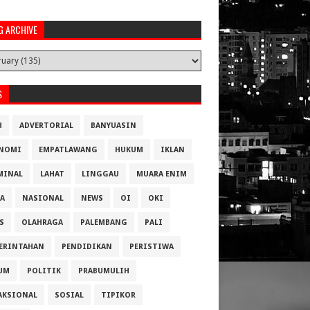
G ARCHIVE
S
H
ADVERTORIAL
BANYUASIN
NOMI
EMPATLAWANG
HUKUM
IKLAN
MINAL
LAHAT
LINGGAU
MUARA ENIM
A
NASIONAL
NEWS
OI
OKI
S
OLAHRAGA
PALEMBANG
PALI
ERINTAHAN
PENDIDIKAN
PERISTIWA
UM
POLITIK
PRABUMULIH
AKSIONAL
SOSIAL
TIPIKOR