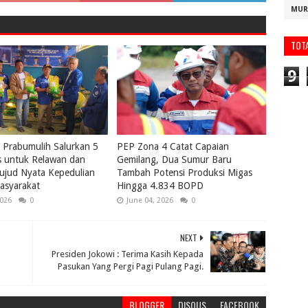
MUR
TOT
9
Prabumulih Salurkan 5
PEP Zona 4 Catat Capaian
s untuk Relawan dan
Gemilang, Dua Sumur Baru
ujud Nyata Kepedulian
Tambah Potensi Produksi Migas
asyarakat
Hingga 4.834 BOPD
2026
0
June 04, 2026
0
NEXT
Presiden Jokowi : Terima Kasih Kepada
Pasukan Yang Pergi Pagi Pulang Pagi.
BLOGGER
DISQUS
FACEBOOK