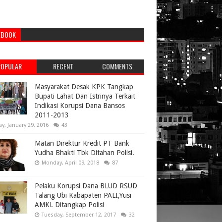
EBOOK
POPULAR
RECENT
COMMENTS
Masyarakat Desak KPK Tangkap
Bupati Lahat Dan Istrinya Terkait
Indikasi Korupsi Dana Bansos
2011-2013
ay, January 29, 2016
43
Matan Direktur Kredit PT Bank
Yudha Bhakti Tbk Ditahan Polisi.
Monday, April 09, 2018
87
Pelaku Korupsi Dana BLUD RSUD
Talang Ubi Kabapaten PALI,Yusi
AMKL Ditangkap Polisi
Tuesday, September 12, 2017
32