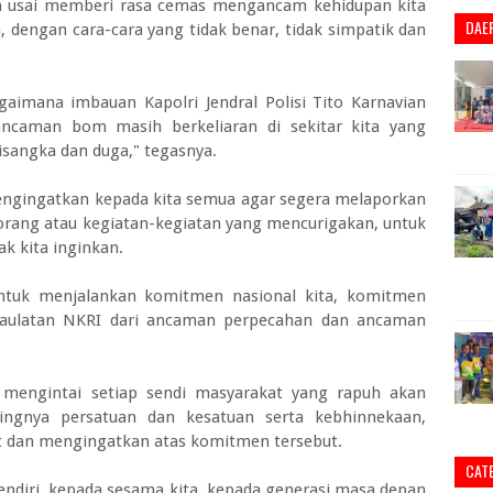
an usai memberi rasa cemas mengancam kehidupan kita
DAE
 dengan cara-cara yang tidak benar, tidak simpatik dan
aimana imbauan Kapolri Jendral Polisi Tito Karnavian
caman bom masih berkeliaran di sekitar kita yang
disangka dan duga," tegasnya.
engingatkan kepada kita semua agar segera melaporkan
-orang atau kegiatan-kegiatan yang mencurigakan, untuk
ak kita inginkan.
untuk menjalankan komitmen nasional kita, komitmen
aulatan NKRI dari ancaman perpecahan dan ancaman
 mengintai setiap sendi masyarakat yang rapuh akan
ngnya persatuan dan kesatuan serta kebhinnekaan,
gat dan mengingatkan atas komitmen tersebut.
CAT
sendiri, kepada sesama kita, kepada generasi masa depan