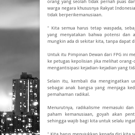
orang yang seolah tidak pernah puas d
warga negara khususnya Rakyat Indonesia,
tidak berperikemanusiaan.
" Kita semua harus tetap waspada, sebag
yang menyatakan bahwa potensi dan an
mungkin ada di sekitar kita, tanpa dapat 
Untuk itu Pimpinan Dewan dari FPG ini m
ke petugas kepolisian jika melihat orang
mengantisipasi kejadian-kejadian yang tid
Selain itu, kembali dia mengingatkan 
sebagai anak bangsa yang menjaga ked
pemahaman radikal.
Menurutnya, radikalisme memasuki dan
paham kemanusiaan, goyah akan penti
sehingga wajib bagi kita untuk selalu in
" Kita harus menujukkan kepada diri kita 