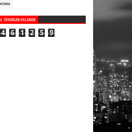
ATARA
AL TAYANGAN HALAMAN
4
6
1
2
5
9