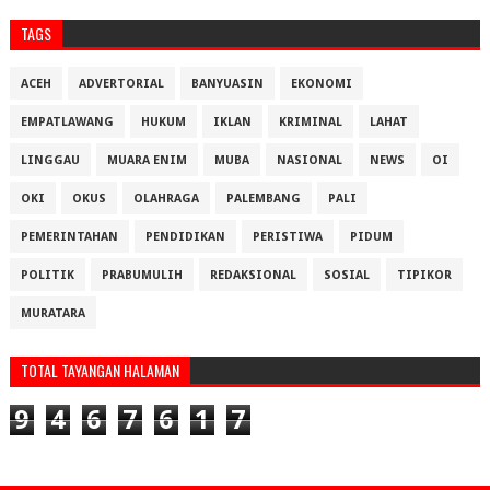
TAGS
ACEH
ADVERTORIAL
BANYUASIN
EKONOMI
EMPATLAWANG
HUKUM
IKLAN
KRIMINAL
LAHAT
LINGGAU
MUARA ENIM
MUBA
NASIONAL
NEWS
OI
OKI
OKUS
OLAHRAGA
PALEMBANG
PALI
PEMERINTAHAN
PENDIDIKAN
PERISTIWA
PIDUM
POLITIK
PRABUMULIH
REDAKSIONAL
SOSIAL
TIPIKOR
MURATARA
TOTAL TAYANGAN HALAMAN
9
4
6
7
6
1
7