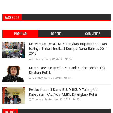
FACEBOOK
POPULAR
RECENT
COMMENTS
Masyarakat Desak KPK Tangkap Bupati Lahat Dan
Istrinya Terkait Indikasi Korupsi Dana Bansos 2011-
2013
Friday, January 29, 2016
43
Matan Direktur Kredit PT Bank Yudha Bhakti Tbk
Ditahan Polisi.
Monday, April 09, 2018
87
Pelaku Korupsi Dana BLUD RSUD Talang Ubi
Kabapaten PALI,Yusi AMKL Ditangkap Polisi
Tuesday, September 12, 2017
32
DAERAH