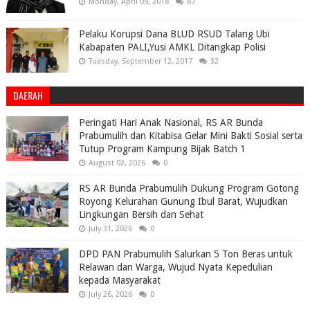
Monday, April 09, 2018
87
Pelaku Korupsi Dana BLUD RSUD Talang Ubi
Kabapaten PALI,Yusi AMKL Ditangkap Polisi
Tuesday, September 12, 2017
32
DAERAH
Peringati Hari Anak Nasional, RS AR Bunda
Prabumulih dan Kitabisa Gelar Mini Bakti Sosial serta
Tutup Program Kampung Bijak Batch 1
August 02, 2026
0
RS AR Bunda Prabumulih Dukung Program Gotong
Royong Kelurahan Gunung Ibul Barat, Wujudkan
Lingkungan Bersih dan Sehat
July 31, 2026
0
DPD PAN Prabumulih Salurkan 5 Ton Beras untuk
Relawan dan Warga, Wujud Nyata Kepedulian
kepada Masyarakat
July 26, 2026
0