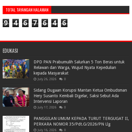
TOTAL TAYANGAN HALAMAN
9
4
6
7
6
4
6
EDUKASI
DPD PAN Prabumulih Salurkan 5 Ton Beras untuk
Relawan dan Warga, Wujud Nyata Kepedulian
kepada Masyarakat
July 26, 2026
0
Sidang Dugaan Korupsi Mantan Ketua Ombudsman
Hery Susanto Kembali Digelar, Saksi Sebut Ada
Intervensi Laporan
July 17, 2026
0
PANGGILAN UMUM KEPADA TURUT TERGUGAT II,
PERKARA NOMOR 35/Pdt.G/2026/PN Llg
July 16, 2026
0