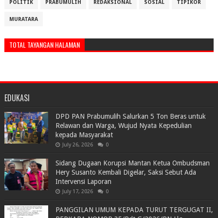
POLITIK
PRABUMULIH
REDAKSIONAL
SOSIAL
TIPIKOR
MURATARA
TOTAL TAYANGAN HALAMAN
EDUKASI
DPD PAN Prabumulih Salurkan 5 Ton Beras untuk
Relawan dan Warga, Wujud Nyata Kepedulian
kepada Masyarakat
July 26, 2026
0
Sidang Dugaan Korupsi Mantan Ketua Ombudsman
Hery Susanto Kembali Digelar, Saksi Sebut Ada
Intervensi Laporan
July 17, 2026
0
PANGGILAN UMUM KEPADA TURUT TERGUGAT II,