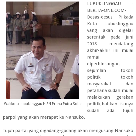
LUBUKLINGGAU -
BERITA-ONE.COM-
Desas-desus Pilkada
Kota Lubuklinggau
yang akan digelar
serentak pada Juni
2018 mendatang
akhir-akhir ini mulai
ramai
diperbincangan,
sejumlah tokoh
politik tokoh
masyarakat dan
petahana sudah mulai
melakukan gerakan
politik,bahkan isunya
Walikota Lubuklinggau H.SN Prana Putra Sohe
sudah ada tujuh
parpol yang akan merapat ke Nansuko.
Tujuh partai yang digadang-gadang akan mengusung Nansuko