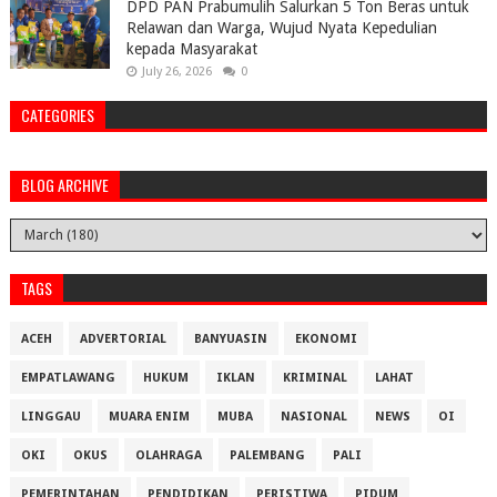
DPD PAN Prabumulih Salurkan 5 Ton Beras untuk
Relawan dan Warga, Wujud Nyata Kepedulian
kepada Masyarakat
July 26, 2026
0
CATEGORIES
BLOG ARCHIVE
TAGS
ACEH
ADVERTORIAL
BANYUASIN
EKONOMI
EMPATLAWANG
HUKUM
IKLAN
KRIMINAL
LAHAT
LINGGAU
MUARA ENIM
MUBA
NASIONAL
NEWS
OI
OKI
OKUS
OLAHRAGA
PALEMBANG
PALI
PEMERINTAHAN
PENDIDIKAN
PERISTIWA
PIDUM