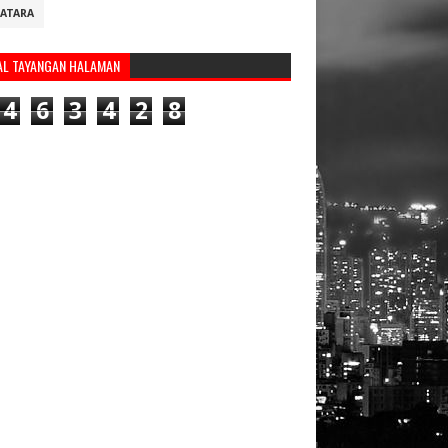
ATARA
AL TAYANGAN HALAMAN
4
6
3
4
2
8