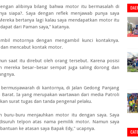
dengan alibinya bilang bahwa motor itu bermasalah di
DAE
nya siapa?. Saya dengan reflek menjawab punya saya
ereka bertanya lagi kalau saya mendapatkan motor itu
dapat dari Paman saya,” katanya.
ngambil motornya dengan mengambil kunci kontaknya.
 dan mencabut kontak motor.
 saat itu direbut oleh orang tersebut. Karena posisi
 mereka besar–besar sempat juga saling dorong dan
bungnya.
bermusyawarah di kantornya, di Jalan Gedong Panjang
a Barat. Ia yang merupakan wartawan dari media Patroli
akan surat tugas dan tanda pengenal pelaku.
 buru-buru menjauhkan motor itu dengan saya. Saya
 disuruh telpon atas nama pemilik motor. Namun saya
n bantuan ke atasan saya Bapak Edy," ucapnya.
CAT