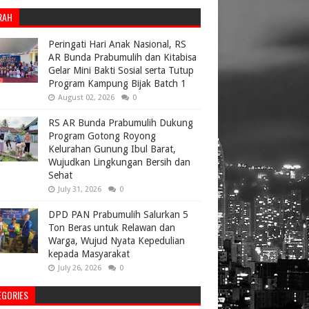
RAH
Peringati Hari Anak Nasional, RS
AR Bunda Prabumulih dan Kitabisa
Gelar Mini Bakti Sosial serta Tutup
Program Kampung Bijak Batch 1
August 02, 2026
0
RS AR Bunda Prabumulih Dukung
Program Gotong Royong
Kelurahan Gunung Ibul Barat,
Wujudkan Lingkungan Bersih dan
Sehat
July 31, 2026
0
DPD PAN Prabumulih Salurkan 5
Ton Beras untuk Relawan dan
Warga, Wujud Nyata Kepedulian
kepada Masyarakat
July 26, 2026
0
EGORIES