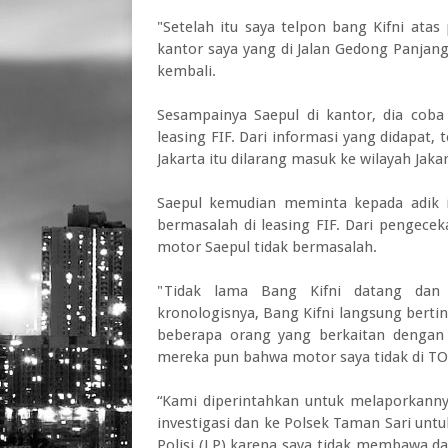
"Setelah itu saya telpon bang Kifni atas
kantor saya yang di Jalan Gedong Panjan
kembali.
Sesampainya Saepul di kantor, dia coba 
leasing FIF. Dari informasi yang didapat, 
Jakarta itu dilarang masuk ke wilayah Jakar
Saepul kemudian meminta kepada adik 
bermasalah di leasing FIF. Dari pengecek
motor Saepul tidak bermasalah.
"Tidak lama Bang Kifni datang dan m
kronologisnya, Bang Kifni langsung ber
beberapa orang yang berkaitan dengan 
mereka pun bahwa motor saya tidak di TO,
“Kami diperintahkan untuk melaporkanny
investigasi dan ke Polsek Taman Sari un
Polisi (LP) karena saya tidak membawa d