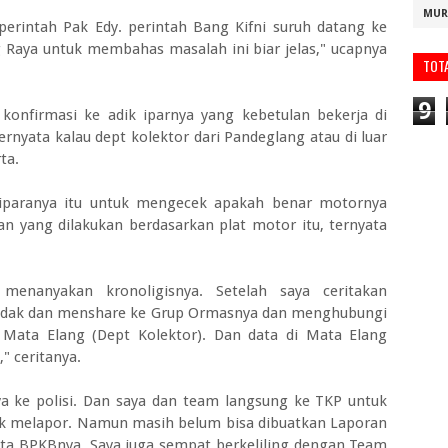
MUR
 perintah Pak Edy. perintah Bang Kifni suruh datang ke
g Raya untuk membahas masalah ini biar jelas," ucapnya
TOT
9
konfirmasi ke adik iparnya yang kebetulan bekerja di
ternyata kalau dept kolektor dari Pandeglang atau di luar
ta.
iparanya itu untuk mengecek apakah benar motornya
an yang dilakukan berdasarkan plat motor itu, ternyata
enanyakan kronoligisnya. Setelah saya ceritakan
tindak dan menshare ke Grup Ormasnya dan menghubungi
Mata Elang (Dept Kolektor). Dan data di Mata Elang
" ceritanya.
a ke polisi. Dan saya dan team langsung ke TKP untuk
tuk melapor. Namun masih belum bisa dibuatkan Laporan
ata BPKBnya. Saya juga sempat berkeliling dengan Team