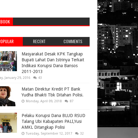
EBOOK
POPULAR
RECENT
COMMENTS
Masyarakat Desak KPK Tangkap
Bupati Lahat Dan Istrinya Terkait
Indikasi Korupsi Dana Bansos
2011-2013
ay, January 29, 2016
43
Matan Direktur Kredit PT Bank
Yudha Bhakti Tbk Ditahan Polisi.
Monday, April 09, 2018
87
Pelaku Korupsi Dana BLUD RSUD
Talang Ubi Kabapaten PALI,Yusi
AMKL Ditangkap Polisi
Tuesday, September 12, 2017
32