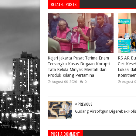
RELATED POSTS
Kejari Jakarta Pusat Terima Enam
RS AR Bu
Tersangka Kasus Dugaan Korupsi
Cek Keseh
Tata Kelola Minyak Mentah dan
Lokasi da
Produk Kilang Pertamina
Komitmen
August 06, 2026
0
August 0
PREVIOUS
Gudang Airsoftgun Digerebek Polis
POST A COMMENT