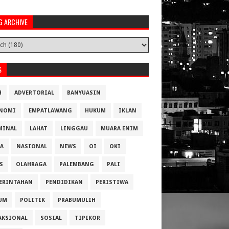
G ARCHIVE
S
H
ADVERTORIAL
BANYUASIN
NOMI
EMPATLAWANG
HUKUM
IKLAN
MINAL
LAHAT
LINGGAU
MUARA ENIM
A
NASIONAL
NEWS
OI
OKI
S
OLAHRAGA
PALEMBANG
PALI
ERINTAHAN
PENDIDIKAN
PERISTIWA
UM
POLITIK
PRABUMULIH
AKSIONAL
SOSIAL
TIPIKOR