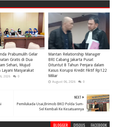
nda Prabumulih Gelar
Mantan Relationship Manager
atan Gratis di Dua
BRI Cabang Jakarta Pusat
lam Sehari, Wujud
Dituntut 8 Tahun Penjara dalam
 Layani Masyarakat
Kasus Korupsi Kredit Fiktif Rp122
Miliar
6, 2026
0
August 06, 2026
0
NEXT
i
Pemilukada Usai,Brimob BKO Polda Sum-
Sel Kembali Ke Kesatuannya
BLOGGER
DISQUS
FACEBOOK