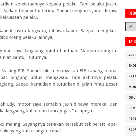
arikan kendaraannya kepada pelaku. Tapi pelaku justru
. Ajakan tersebut diterima Saepul dengan syarat dirinya
BLO
kekuasaan pelaku.
 Sapeul justru langsung dibawa kabur. Saepul mengikuti
bonceng pelaku lainnya.
TAG
Edy dan saya langsung minta bantuan. Namun orang itu
ACE
niat bantu," tuturnya.
EKO
leasing FIF. Saepul lalu menanyakan FIF cabang mana.
KRI
pat bingung untuk menjawab. Tapi akhirnya pelaku
glang. Saepul kemudian diturunkan di Jalan Pintu Besar
MUB
OKU
Pak Edy, motor saya semakin jauh dibawa mereka. Dan
PEM
ka langsung kabur dan tancap gas," ucapnya.
PID
u maling. Sayangnya teriakan tersebut tak berarti apa-
RED
elaku yang kabur begitu cepat.