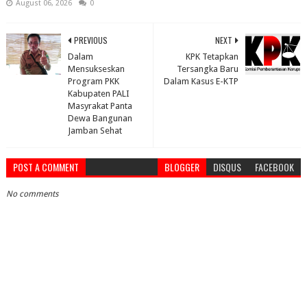
August 06, 2026
0
PREVIOUS
NEXT
Dalam
KPK Tetapkan
Mensukseskan
Tersangka Baru
Program PKK
Dalam Kasus E-KTP
Kabupaten PALI
Masyrakat Panta
Dewa Bangunan
Jamban Sehat
POST A COMMENT
BLOGGER
DISQUS
FACEBOOK
No comments