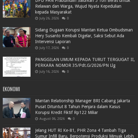
DPD PAN Prabumulih Salurkan 5 Ton Beras untuk
Relawan dan Warga, Wujud Nyata Kepedulian
kepada Masyarakat
July 26, 2026
0
Sidang Dugaan Korupsi Mantan Ketua Ombudsman
Hery Susanto Kembali Digelar, Saksi Sebut Ada
Intervensi Laporan
July 17, 2026
0
PANGGILAN UMUM KEPADA TURUT TERGUGAT II,
PERKARA NOMOR 35/Pdt.G/2026/PN Llg
July 16, 2026
0
EKONOMI
Mantan Relationship Manager BRI Cabang Jakarta
Pusat Dituntut 8 Tahun Penjara dalam Kasus
Korupsi Kredit Fiktif Rp122 Miliar
August 06, 2026
0
Jelang HUT RI Ke-81, PHR Zona 4 Tambah Tiga
Sumur Infill Baru, Berpotensi Produksi Minyak Lebih