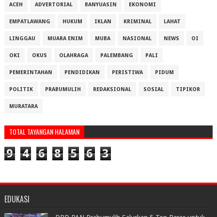
ACEH
ADVERTORIAL
BANYUASIN
EKONOMI
EMPATLAWANG
HUKUM
IKLAN
KRIMINAL
LAHAT
LINGGAU
MUARA ENIM
MUBA
NASIONAL
NEWS
OI
OKI
OKUS
OLAHRAGA
PALEMBANG
PALI
PEMERINTAHAN
PENDIDIKAN
PERISTIWA
PIDUM
POLITIK
PRABUMULIH
REDAKSIONAL
SOSIAL
TIPIKOR
MURATARA
TOTAL TAYANGAN HALAMAN
9
4
6
8
5
6
3
EDUKASI