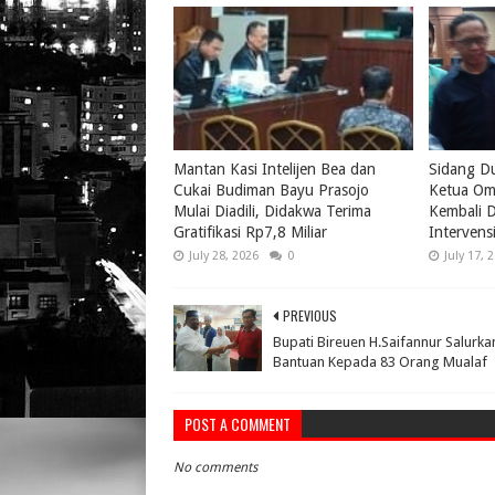
Mantan Kasi Intelijen Bea dan
Sidang D
Cukai Budiman Bayu Prasojo
Ketua Om
Mulai Diadili, Didakwa Terima
Kembali D
Gratifikasi Rp7,8 Miliar
Intervens
July 28, 2026
0
July 17, 
PREVIOUS
Bupati Bireuen H.Saifannur Salurka
Bantuan Kepada 83 Orang Mualaf
POST A COMMENT
No comments