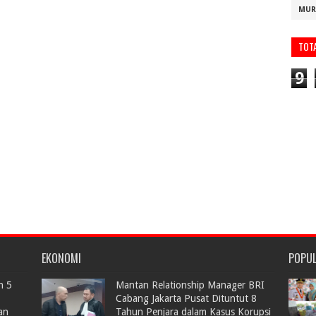
MUR
TOT
9
EKONOMI
POPU
n 5
Mantan Relationship Manager BRI
Cabang Jakarta Pusat Dituntut 8
an
Tahun Penjara dalam Kasus Korupsi