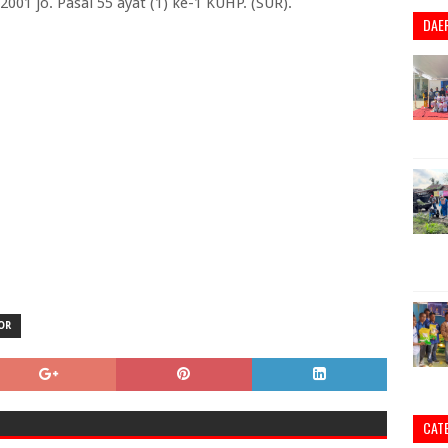
1 jo. Pasal 55 ayat (1) ke-1 KUHP. (SUR).
DAE
OR
CAT