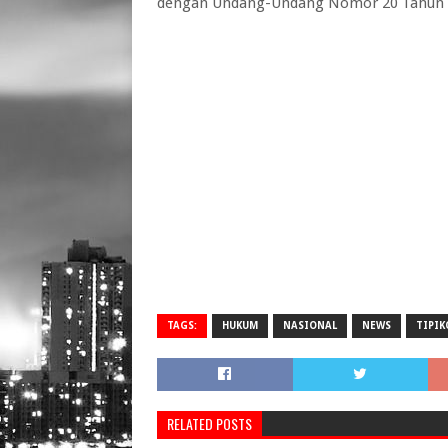
dengan Undang-Undang Nomor 20 Tahun 200
TAGS:
HUKUM
NASIONAL
NEWS
TIPIK
RELATED POSTS