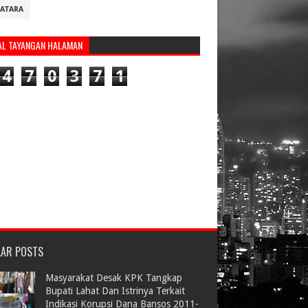
ATARA
AL TAYANGAN HALAMAN
4
7
0
3
7
1
LAR POSTS
Masyarakat Desak KPK Tangkap
Bupati Lahat Dan Istrinya Terkait
Indikasi Korupsi Dana Bansos 2011-