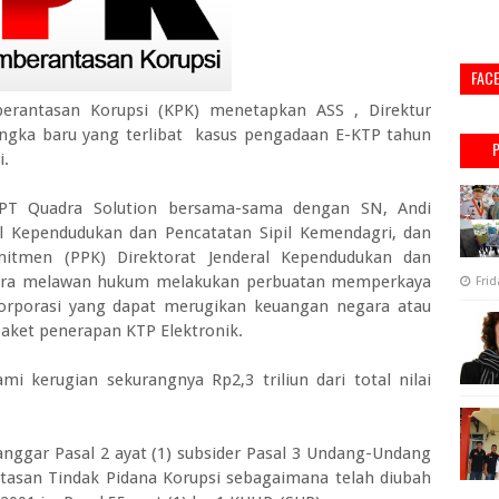
FAC
erantasan Korupsi (KPK) menetapkan ASS , Direktur
angka baru yang terlibat kasus pengadaan E-KTP tahun
i.
 PT Quadra Solution bersama-sama dengan SN, Andi
al Kependudukan dan Pencatatan Sipil Kemendagri, dan
itmen (PPK) Direktorat Jenderal Kependudukan dan
ecara melawan hukum melakukan perbuatan memperkaya
Frid
 korporasi yang dapat merugikan keuangan negara atau
ket penerapan KTP Elektronik.
i kerugian sekurangnya Rp2,3 triliun dari total nilai
nggar Pasal 2 ayat (1) subsider Pasal 3 Undang-Undang
asan Tindak Pidana Korupsi sebagaimana telah diubah