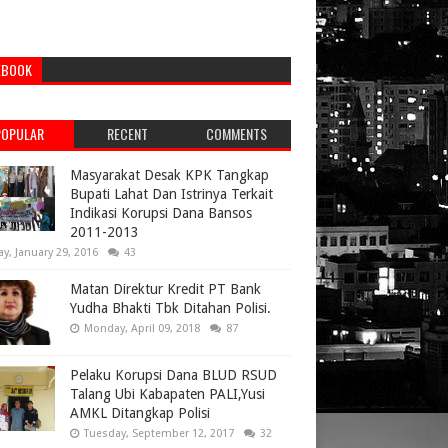
EBOOK
POPULAR
RECENT
COMMENTS
Masyarakat Desak KPK Tangkap
Bupati Lahat Dan Istrinya Terkait
Indikasi Korupsi Dana Bansos
2011-2013
ay, January 29, 2016
43
Matan Direktur Kredit PT Bank
Yudha Bhakti Tbk Ditahan Polisi.
Monday, April 09, 2018
87
Pelaku Korupsi Dana BLUD RSUD
Talang Ubi Kabapaten PALI,Yusi
AMKL Ditangkap Polisi
Tuesday, September 12, 2017
32