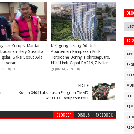
BLO
TAG
ugaan Korupsi Mantan
Kejagung Lelang 90 Unit
budsman Hery Susanto
Apartemen Rampasan Milik
ACE
igelar, Saksi Sebut Ada
Terpidana Benny Tjokrosaputro,
i Laporan
Nilai Limit Capai Rp219,7 Miliar
EKO
2026
0
July 14, 2026
0
KRI
NEXT
MUB
n
Kodim 0404 Laksanakan Program TMMD
OKU
Ke 100 Di Kabupaten PALI
PEM
BLOGGER
DISQUS
FACEBOOK
PID
RED