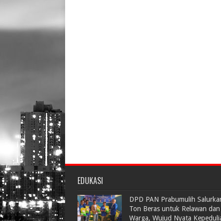
EDUKASI
DPD PAN Prabumulih Salurka
Ton Beras untuk Relawan dan
Warga, Wujud Nyata Kepeduli