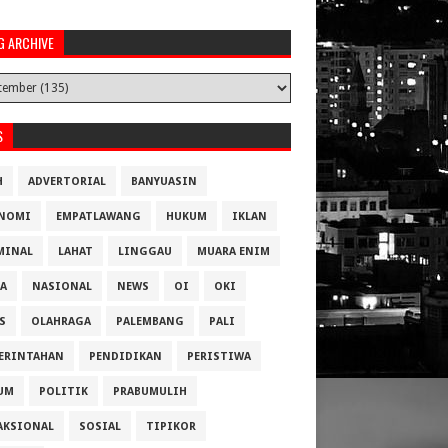
G ARCHIVE
S
H
ADVERTORIAL
BANYUASIN
NOMI
EMPATLAWANG
HUKUM
IKLAN
MINAL
LAHAT
LINGGAU
MUARA ENIM
A
NASIONAL
NEWS
OI
OKI
S
OLAHRAGA
PALEMBANG
PALI
ERINTAHAN
PENDIDIKAN
PERISTIWA
UM
POLITIK
PRABUMULIH
AKSIONAL
SOSIAL
TIPIKOR