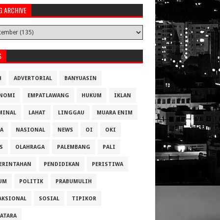
G ARCHIVE
S
H
ADVERTORIAL
BANYUASIN
NOMI
EMPATLAWANG
HUKUM
IKLAN
MINAL
LAHAT
LINGGAU
MUARA ENIM
A
NASIONAL
NEWS
OI
OKI
S
OLAHRAGA
PALEMBANG
PALI
ERINTAHAN
PENDIDIKAN
PERISTIWA
UM
POLITIK
PRABUMULIH
AKSIONAL
SOSIAL
TIPIKOR
ATARA