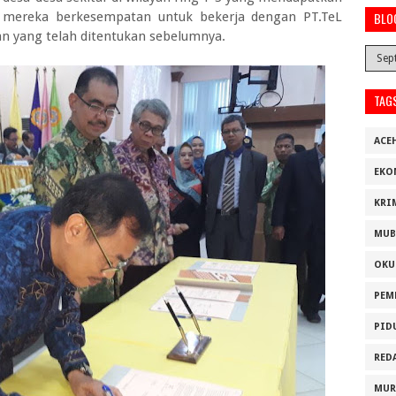
, mereka berkesempatan untuk bekerja dengan PT.TeL
BLO
n yang telah ditentukan sebelumnya.
TAG
ACE
EKO
KRI
MUB
OKU
PEM
PID
RED
MUR