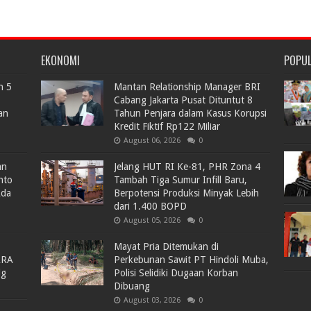
EKONOMI
POPU
n 5
Mantan Relationship Manager BRI
Cabang Jakarta Pusat Dituntut 8
an
Tahun Penjara dalam Kasus Korupsi
Kredit Fiktif Rp122 Miliar
August 06, 2026
0
an
Jelang HUT RI Ke-81, PHR Zona 4
nto
Tambah Tiga Sumur Infill Baru,
Ada
Berpotensi Produksi Minyak Lebih
dari 1.400 BOPD
August 05, 2026
0
Mayat Pria Ditemukan di
ARA
Perkebunan Sawit PT Hindoli Muba,
lg
Polisi Selidiki Dugaan Korban
Dibuang
August 03, 2026
0