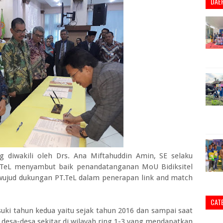
DAE
 diwakili oleh Drs. Ana Miftahuddin Amin, SE selaku
TeL menyambut baik penandatanganan MoU Bidiksitel
wujud dukungan PT.TeL dalam penerapan link and match
CAT
uki tahun kedua yaitu sejak tahun 2016 dan sampai saat
 desa-desa sekitar di wilayah ring 1-3 yang mendapatkan