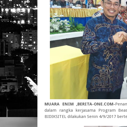
MUARA ENIM ,BERITA-ONE.COM-
Penan
dalam rangka kerjasama Program Beas
BIDIKSITEL dilakukan Senin 4/9/2017 ber