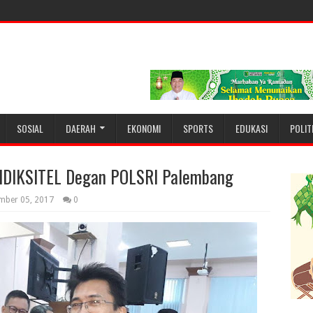
SOSIAL
DAERAH
EKONOMI
SPORTS
EDUKASI
POLIT
IDIKSITEL Degan POLSRI Palembang
mber 05, 2017
0