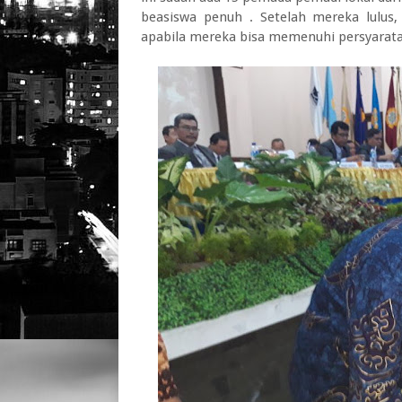
beasiswa penuh . Setelah mereka lulus
apabila mereka bisa memenuhi persyarata