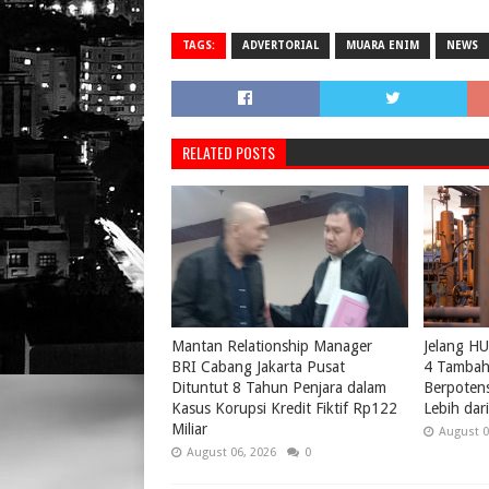
TAGS:
ADVERTORIAL
MUARA ENIM
NEWS
RELATED POSTS
Mantan Relationship Manager
Jelang H
BRI Cabang Jakarta Pusat
4 Tambah 
Dituntut 8 Tahun Penjara dalam
Berpotens
Kasus Korupsi Kredit Fiktif Rp122
Lebih da
Miliar
August 0
August 06, 2026
0