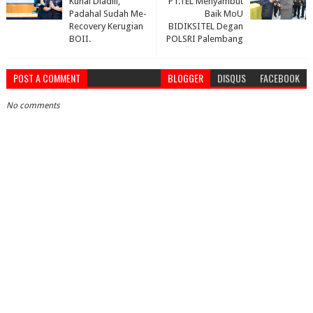
Kunal Diadili,
PT.TEL Menyambut
Padahal Sudah Me-
Baik MoU
Recovery Kerugian
BIDIKSITEL Degan
BOII.
POLSRI Palembang
POST A COMMENT
BLOGGER
DISQUS
FACEBOOK
No comments