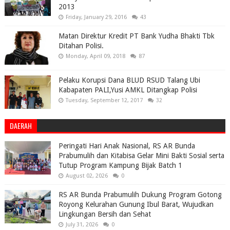
2013
Friday, January 29, 2016
43
Matan Direktur Kredit PT Bank Yudha Bhakti Tbk
Ditahan Polisi.
Monday, April 09, 2018
87
Pelaku Korupsi Dana BLUD RSUD Talang Ubi
Kabapaten PALI,Yusi AMKL Ditangkap Polisi
Tuesday, September 12, 2017
32
DAERAH
Peringati Hari Anak Nasional, RS AR Bunda
Prabumulih dan Kitabisa Gelar Mini Bakti Sosial serta
Tutup Program Kampung Bijak Batch 1
August 02, 2026
0
RS AR Bunda Prabumulih Dukung Program Gotong
Royong Kelurahan Gunung Ibul Barat, Wujudkan
Lingkungan Bersih dan Sehat
July 31, 2026
0