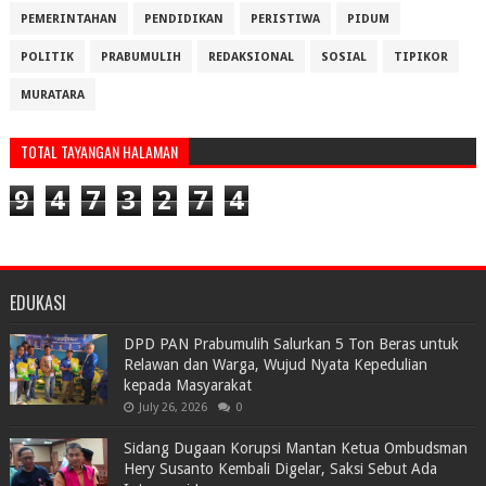
PEMERINTAHAN
PENDIDIKAN
PERISTIWA
PIDUM
POLITIK
PRABUMULIH
REDAKSIONAL
SOSIAL
TIPIKOR
MURATARA
TOTAL TAYANGAN HALAMAN
9
4
7
3
2
7
4
EDUKASI
DPD PAN Prabumulih Salurkan 5 Ton Beras untuk
Relawan dan Warga, Wujud Nyata Kepedulian
kepada Masyarakat
July 26, 2026
0
Sidang Dugaan Korupsi Mantan Ketua Ombudsman
Hery Susanto Kembali Digelar, Saksi Sebut Ada