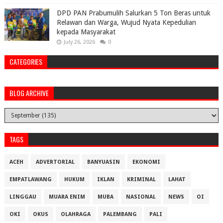
DPD PAN Prabumulih Salurkan 5 Ton Beras untuk
Relawan dan Warga, Wujud Nyata Kepedulian
kepada Masyarakat
July 26, 2026
0
CATEGORIES
BLOG ARCHIVE
TAGS
ACEH
ADVERTORIAL
BANYUASIN
EKONOMI
EMPATLAWANG
HUKUM
IKLAN
KRIMINAL
LAHAT
LINGGAU
MUARA ENIM
MUBA
NASIONAL
NEWS
OI
OKI
OKUS
OLAHRAGA
PALEMBANG
PALI