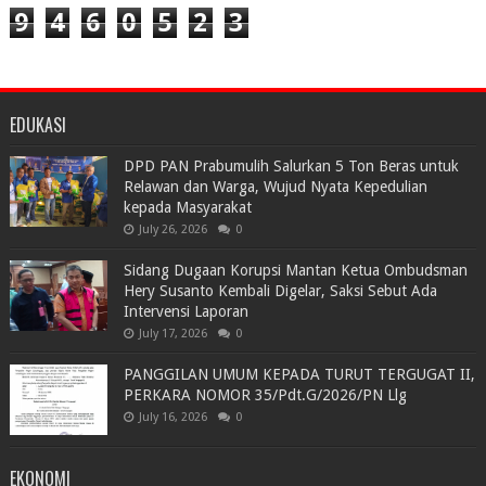
9
4
6
0
5
2
3
EDUKASI
DPD PAN Prabumulih Salurkan 5 Ton Beras untuk
Relawan dan Warga, Wujud Nyata Kepedulian
kepada Masyarakat
July 26, 2026
0
Sidang Dugaan Korupsi Mantan Ketua Ombudsman
Hery Susanto Kembali Digelar, Saksi Sebut Ada
Intervensi Laporan
July 17, 2026
0
PANGGILAN UMUM KEPADA TURUT TERGUGAT II,
PERKARA NOMOR 35/Pdt.G/2026/PN Llg
July 16, 2026
0
EKONOMI