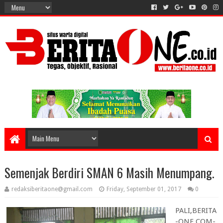
Semenjak Berdiri SMAN 6 Masih Menumpang.
redaksiberitaone@gmail.com
Friday, September 01, 2017
0
PALI,BERITA
-ONE.COM-