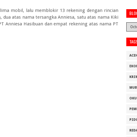
 lima mobil, lalu memblokir 13 rekening dengan rincian
BLO
, dua atas nama tersangka Anniesa, satu atas nama Kiki
 PT Anniesa Hasibuan dan empat rekening atas nama PT
TAG
ACE
EKO
KRI
MUB
OKU
PEM
PID
RED