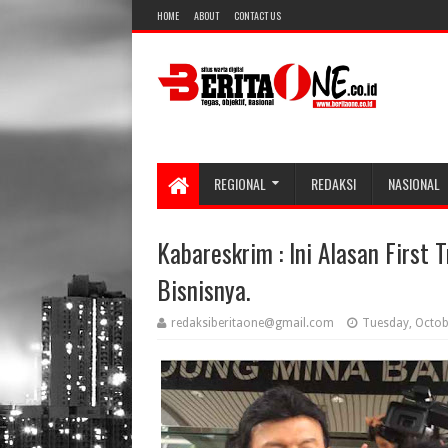
HOME
ABOUT
CONTACT US
REGIONAL
REDAKSI
NASIONAL
Kabareskrim : Ini Alasan First 
Bisnisnya.
redaksiberitaone@gmail.com
Tuesday, Octob