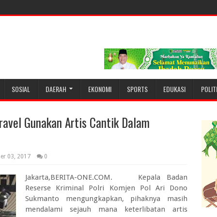
SOSIAL
DAERAH
EKONOMI
SPORTS
EDUKASI
POLIT
Travel Gunakan Artis Cantik Dalam
er 03, 2017
0
Jakarta,BERITA-ONE.COM. Kepala Badan
Reserse Kriminal Polri Komjen Pol Ari Dono
Sukmanto mengungkapkan, pihaknya masih
mendalami sejauh mana keterlibatan artis