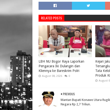
RELATED POSTS
LBH NU Bogor Raya Laporkan
Kejari Ja
Pengacara Iki Dulangin dan
Tersangk
Kliennya ke Bareskrim Polri
Tata Kelo
Produk Ki
August 08, 2026
0
August 0
PREVIOUS
Mantan Bupati Konawe Utara Rugi
Negara Rp 2,7 Triliun.