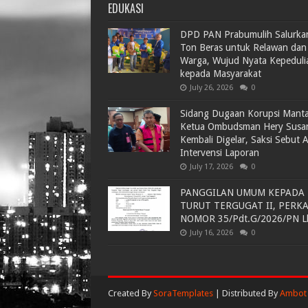
EDUKASI
DPD PAN Prabumulih Salurka
Ton Beras untuk Relawan dan
Warga, Wujud Nyata Kepeduli
kepada Masyarakat
July 26, 2026
0
Sidang Dugaan Korupsi Mant
Ketua Ombudsman Hery Susa
Kembali Digelar, Saksi Sebut 
Intervensi Laporan
July 17, 2026
0
PANGGILAN UMUM KEPADA
TURUT TERGUGAT II, PERK
NOMOR 35/Pdt.G/2026/PN L
July 16, 2026
0
Created By
SoraTemplates
| Distributed By
Ambot 