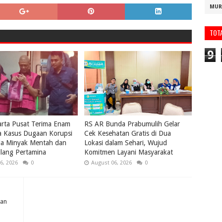
MUR
TOT
9
karta Pusat Terima Enam
RS AR Bunda Prabumulih Gelar
a Kasus Dugaan Korupsi
Cek Kesehatan Gratis di Dua
la Minyak Mentah dan
Lokasi dalam Sehari, Wujud
lang Pertamina
Komitmen Layani Masyarakat
6, 2026
0
August 06, 2026
0
kan