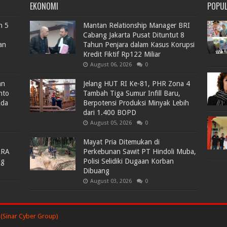
EKONOMI
POPU
n 5
Mantan Relationship Manager BRI
Cabang Jakarta Pusat Dituntut 8
an
Tahun Penjara dalam Kasus Korupsi
Kredit Fiktif Rp122 Miliar
August 06, 2026
0
an
Jelang HUT RI Ke-81, PHR Zona 4
nto
Tambah Tiga Sumur Infill Baru,
Ada
Berpotensi Produksi Minyak Lebih
dari 1.400 BOPD
August 05, 2026
0
Mayat Pria Ditemukan di
ARA
Perkebunan Sawit PT Hindoli Muba,
lg
Polisi Selidiki Dugaan Korban
Dibuang
August 03, 2026
0
(Sinar Cyber Group)