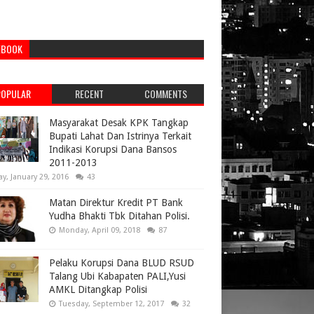
EBOOK
POPULAR
RECENT
COMMENTS
Masyarakat Desak KPK Tangkap
Bupati Lahat Dan Istrinya Terkait
Indikasi Korupsi Dana Bansos
2011-2013
ay, January 29, 2016
43
Matan Direktur Kredit PT Bank
Yudha Bhakti Tbk Ditahan Polisi.
Monday, April 09, 2018
87
Pelaku Korupsi Dana BLUD RSUD
Talang Ubi Kabapaten PALI,Yusi
AMKL Ditangkap Polisi
Tuesday, September 12, 2017
32