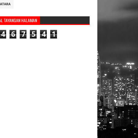
ATARA
AL TAYANGAN HALAMAN
4
6
7
5
4
1