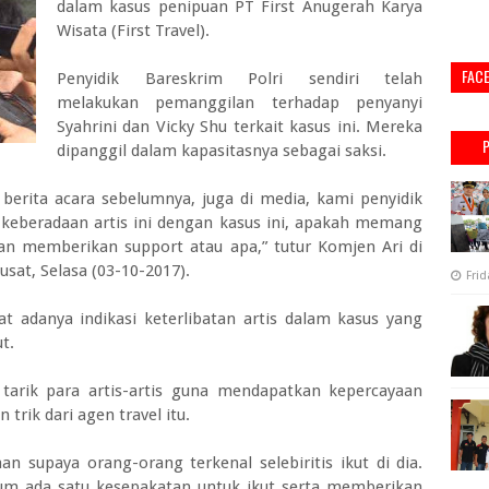
dalam kasus penipuan PT First Anugerah Karya
Wisata (First Travel).
FAC
Penyidik Bareskrim Polri sendiri telah
melakukan pemanggilan terhadap penyanyi
Syahrini dan Vicky Shu terkait kasus ini. Mereka
dipanggil dalam kapasitasnya sebagai saksi.
berita acara sebelumnya, juga di media, kami penyidik
keberadaan artis ini dengan kasus ini, apakah memang
an memberikan support atau apa,” tutur Komjen Ari di
usat, Selasa (03-10-2017).
Frid
at adanya indikasi keterlibatan artis dalam kasus yang
t.
tarik para artis-artis guna mendapatkan kepercayaan
trik dari agen travel itu.
aan supaya orang-orang terkenal selebiritis ikut di dia.
lum ada satu kesepakatan untuk ikut serta memberikan