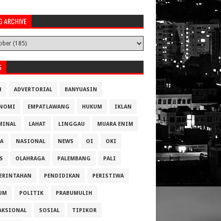
G ARCHIVE
S
H
ADVERTORIAL
BANYUASIN
NOMI
EMPATLAWANG
HUKUM
IKLAN
MINAL
LAHAT
LINGGAU
MUARA ENIM
A
NASIONAL
NEWS
OI
OKI
S
OLAHRAGA
PALEMBANG
PALI
ERINTAHAN
PENDIDIKAN
PERISTIWA
UM
POLITIK
PRABUMULIH
AKSIONAL
SOSIAL
TIPIKOR