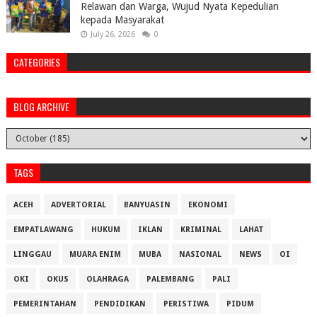
Relawan dan Warga, Wujud Nyata Kepedulian
kepada Masyarakat
July 26, 2026
0
CATEGORIES
BLOG ARCHIVE
TAGS
ACEH
ADVERTORIAL
BANYUASIN
EKONOMI
EMPATLAWANG
HUKUM
IKLAN
KRIMINAL
LAHAT
LINGGAU
MUARA ENIM
MUBA
NASIONAL
NEWS
OI
OKI
OKUS
OLAHRAGA
PALEMBANG
PALI
PEMERINTAHAN
PENDIDIKAN
PERISTIWA
PIDUM