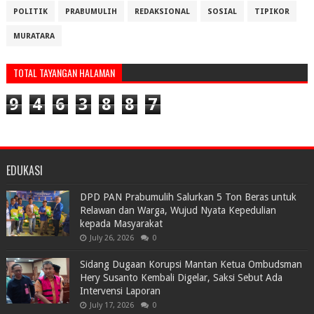
POLITIK
PRABUMULIH
REDAKSIONAL
SOSIAL
TIPIKOR
MURATARA
TOTAL TAYANGAN HALAMAN
9
4
6
3
8
8
7
EDUKASI
DPD PAN Prabumulih Salurkan 5 Ton Beras untuk
Relawan dan Warga, Wujud Nyata Kepedulian
kepada Masyarakat
July 26, 2026
0
Sidang Dugaan Korupsi Mantan Ketua Ombudsman
Hery Susanto Kembali Digelar, Saksi Sebut Ada
Intervensi Laporan
July 17, 2026
0