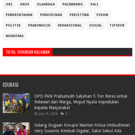
OKI
OKUS
OLAHRAGA
PALEMBANG
PALI
PEMERINTAHAN
PENDIDIKAN
PERISTIWA
PIDUM
POLITIK
PRABUMULIH
REDAKSIONAL
SOSIAL
TIPIKOR
MURATARA
TOTAL TAYANGAN HALAMAN
EDUKASI
DPD PAN Prabumulih Salurkan 5 Ton Beras untuk
Relawan dan Warga, Wujud Nyata Kepedulian
kepada Masyarakat
July 26, 2026
0
Sidang Dugaan Korupsi Mantan Ketua Ombudsman
Hery Susanto Kembali Digelar, Saksi Sebut Ada