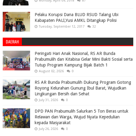
Monday, April 09, 2018
87
Pelaku Korupsi Dana BLUD RSUD Talang Ubi
Kabapaten PALI,Yusi AMKL Ditangkap Polisi
Tuesday, September 12, 2017
32
DAERAH
Peringati Hari Anak Nasional, RS AR Bunda
Prabumulih dan Kitabisa Gelar Mini Bakti Sosial serta
Tutup Program Kampung Bijak Batch 1
August 02, 2026
0
RS AR Bunda Prabumulih Dukung Program Gotong
Royong Kelurahan Gunung Ibul Barat, Wujudkan
Lingkungan Bersih dan Sehat
July 31, 2026
0
DPD PAN Prabumulih Salurkan 5 Ton Beras untuk
Relawan dan Warga, Wujud Nyata Kepedulian
kepada Masyarakat
July 26, 2026
0