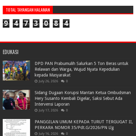
TOTAL TAYANGAN HALAMAN
9
4
7
3
0
8
4
EDUKASI
DPD PAN Prabumulih Salurkan 5 Ton Beras untuk
Relawan dan Warga, Wujud Nyata Kepedulian
kepada Masyarakat
July 26, 2026
0
Sidang Dugaan Korupsi Mantan Ketua Ombudsman
Hery Susanto Kembali Digelar, Saksi Sebut Ada
Intervensi Laporan
July 17, 2026
0
PANGGILAN UMUM KEPADA TURUT TERGUGAT II,
PERKARA NOMOR 35/Pdt.G/2026/PN Llg
July 16, 2026
0