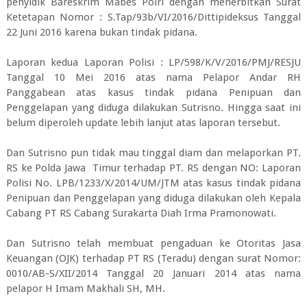
penyidik Bareskrim Mabes Polri dengan menerbitkan Surat
Ketetapan Nomor : S.Tap/93b/VI/2016/Dittipideksus Tanggal
22 Juni 2016 karena bukan tindak pidana.
Laporan kedua Laporan Polisi : LP/598/K/V/2016/PMJ/RESJU
Tanggal 10 Mei 2016 atas nama Pelapor Andar RH
Panggabean atas kasus tindak pidana Penipuan dan
Penggelapan yang diduga dilakukan Sutrisno. Hingga saat ini
belum diperoleh update lebih lanjut atas laporan tersebut.
Dan Sutrisno pun tidak mau tinggal diam dan melaporkan PT.
RS ke Polda Jawa Timur terhadap PT. RS dengan NO: Laporan
Polisi No. LPB/1233/X/2014/UM/JTM atas kasus tindak pidana
Penipuan dan Penggelapan yang diduga dilakukan oleh Kepala
Cabang PT RS Cabang Surakarta Diah Irma Pramonowati.
Dan Sutrisno telah membuat pengaduan ke Otoritas Jasa
Keuangan (OJK) terhadap PT RS (Teradu) dengan surat Nomor:
0010/AB-S/XII/2014 Tanggal 20 Januari 2014 atas nama
pelapor H Imam Makhali SH, MH.