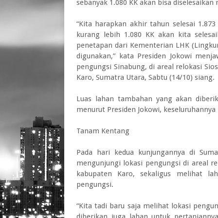
sebanyak 1.080 KK akan bisa diselesaikan 
“Kita harapkan akhir tahun selesai 1.873
kurang lebih 1.080 KK akan kita selesa
penetapan dari Kementerian LHK (Lingku
digunakan,” kata Presiden Jokowi men
pengungsi Sinabung, di areal relokasi Sio
Karo, Sumatra Utara, Sabtu (14/10) siang.
Luas lahan tambahan yang akan diberi
menurut Presiden Jokowi, keseluruhannya m
Tanam Kentang
Pada hari kedua kunjungannya di Suma
mengunjungi lokasi pengungsi di areal rel
kabupaten Karo, sekaligus melihat la
pengungsi.
“Kita tadi baru saja melihat lokasi pengun
diberikan juga lahan untuk pertanianny