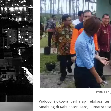
Presiden 
Widodo (Jokowi) berharap relokasi te
Sinabung di Kabupaten Karo, Sumatra Utara