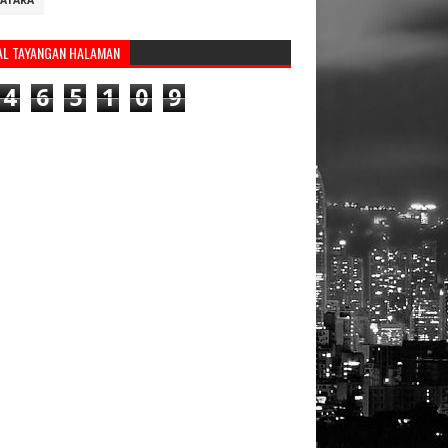
ATARA
AL TAYANGAN HALAMAN
4
6
5
1
0
9