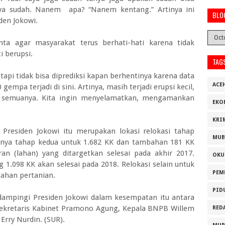
nya sudah. Nanem apa? “Nanem kentang.” Artinya ini
BLO
den Jokowi.
ta agar masyarakat terus berhati-hati karena tidak
 berupsi.
TAG
, tapi tidak bisa diprediksi kapan berhentinya karena data
ACE
gempa terjadi di sini. Artinya, masih terjadi erupsi kecil,
ati semuanya. Kita ingin menyelamatkan, mengamankan
EKO
KRI
Presiden Jokowi itu merupakan lokasi relokasi tahap
MUB
utnya tahap kedua untuk 1.682 KK dan tambahan 181 KK
an (lahan) yang ditargetkan selesai pada akhir 2017.
OKU
.098 KK akan selesai pada 2018. Relokasi selain untuk
PEM
lahan pertanian.
PID
mpingi Presiden Jokowi dalam kesempatan itu antara
Sekretaris Kabinet Pramono Agung, Kepala BNPB Willem
RED
rry Nurdin. (SUR).