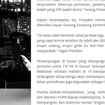
berproduksi lahannya pertanian, jawab
sudah yang 370 sudah beres,” terang Presi
Dalam kesempatan itu, Presiden memin
diketahui kapan Gunung Sinabung berhenti
“Ya kalau udah berhenti total ya beda lagi
yang saya terima setahun itu lebih dari 200 
erupsi sedang, erupsi gede itu hati-h
masyarakat,” tegas Presiden.
Penampungan di Siosar yang dikunjungi 
pertama untuk 170 KK di Saosar. Selanj
dilakukan relokasi mandiri di 14 hampar
Sedangkan tahap ketiga akan menampung 1
lahan pemukinan juga digunakan sebagai 
Humas Seskab menyebutkan, yang nenda
lain Menteri PUPR Basuki Hadimulyono, 
Rampangilei, dan Gubernur Sumut Tengku E