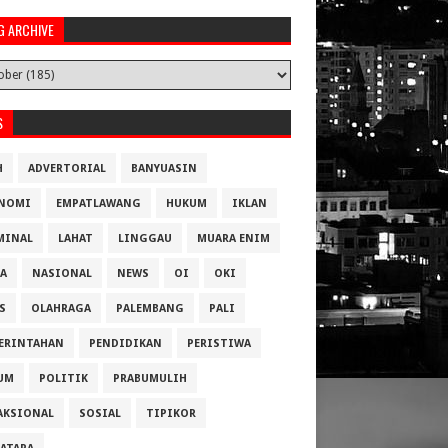
G ARCHIVE
S
H
ADVERTORIAL
BANYUASIN
NOMI
EMPATLAWANG
HUKUM
IKLAN
MINAL
LAHAT
LINGGAU
MUARA ENIM
A
NASIONAL
NEWS
OI
OKI
S
OLAHRAGA
PALEMBANG
PALI
ERINTAHAN
PENDIDIKAN
PERISTIWA
UM
POLITIK
PRABUMULIH
AKSIONAL
SOSIAL
TIPIKOR