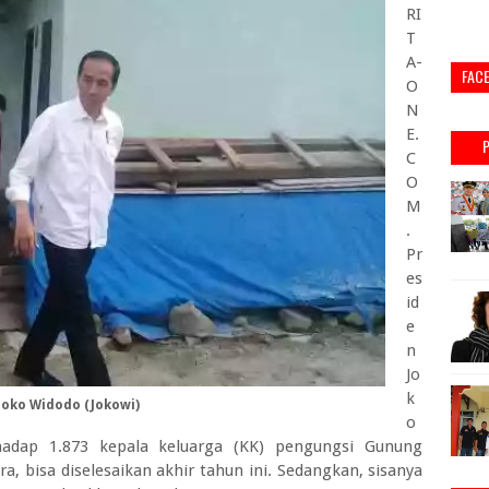
RI
T
A-
FAC
O
N
E.
C
O
M
.
Pr
es
id
e
n
Jo
k
Joko Widodo (Jokowi)
o
rhadap 1.873 kepala keluarga (KK) pengungsi Gunung
, bisa diselesaikan akhir tahun ini. Sedangkan, sisanya