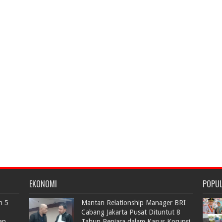
EKONOMI
POPU
n 5
Mantan Relationship Manager BRI
Cabang Jakarta Pusat Dituntut 8
an
Tahun Penjara dalam Kasus Korupsi