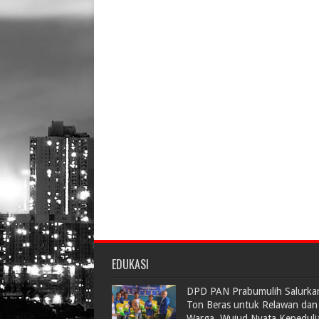
EDUKASI
DPD PAN Prabumulih Salurka
Ton Beras untuk Relawan dan
Warga, Wujud Nyata Kepeduli