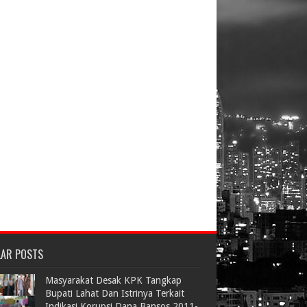
LAR POSTS
Masyarakat Desak KPK Tangkap
Bupati Lahat Dan Istrinya Terkait
Indikasi Korupsi Dana Bansos 2011-