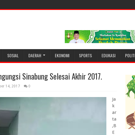
SOSIAL
DAERAH
EKONOMI
SPORTS
EDUKASI
POLIT
gungsi Sinabung Selesai Akhir 2017.
ber 14, 2017
0
Ja
k
ar
ta
,B
E