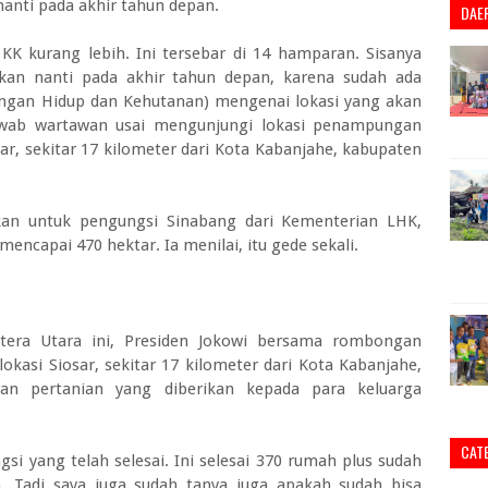
nanti pada akhir tahun depan.
DAE
 KK kurang lebih. Ini tersebar di 14 hamparan. Sisanya
ikan nanti pada akhir tahun depan, karena sudah ada
ngan Hidup dan Kehutanan) mengenai lokasi yang akan
jawab wartawan usai mengunjungi lokasi penampungan
sar, sekitar 17 kilometer dari Kota Kabanjahe, kabupaten
kan untuk pengungsi Sinabang dari Kementerian LHK,
encapai 470 hektar. Ia menilai, itu gede sekali.
tera Utara ini, Presiden Jokowi bersama rombongan
okasi Siosar, sekitar 17 kilometer dari Kota Kabanjahe,
han pertanian yang diberikan kepada para keluarga
CAT
gsi yang telah selesai. Ini selesai 370 rumah plus sudah
a. Tadi saya juga sudah tanya juga apakah sudah bisa