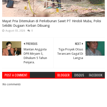
Mayat Pria Ditemukan di Perkebunan Sawit PT Hindoli Muba, Polisi
Selidiki Dugaan Korban Dibuang
August 03, 2026
0
PREVIOUS
NEXT
Mantan Anggota
Tiga Proyek Otsus
DPR Miryam S,
Terancam Gagal Di
Dihukum 5 Tahun
Langsa
Penjara.
POST A COMMENT
BLOGGER
DISQUS
FACEBOOK
No comments