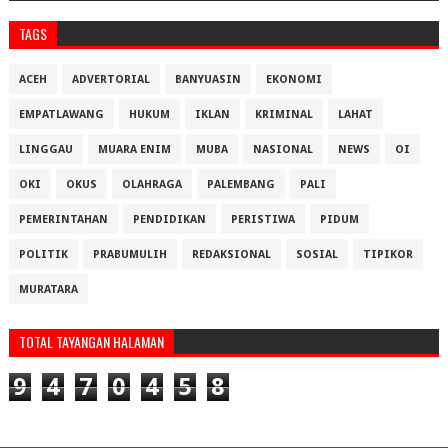
TAGS
ACEH
ADVERTORIAL
BANYUASIN
EKONOMI
EMPATLAWANG
HUKUM
IKLAN
KRIMINAL
LAHAT
LINGGAU
MUARA ENIM
MUBA
NASIONAL
NEWS
OI
OKI
OKUS
OLAHRAGA
PALEMBANG
PALI
PEMERINTAHAN
PENDIDIKAN
PERISTIWA
PIDUM
POLITIK
PRABUMULIH
REDAKSIONAL
SOSIAL
TIPIKOR
MURATARA
TOTAL TAYANGAN HALAMAN
9
4
7
0
4
5
8