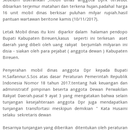
Sebelum diserahkan ,mobil dinas anggota Dprk tersebut
dibiarkan terjemur matahari dan terkena hujan.padahal harga
16 unit mobil dinas berkisar puluhan milyar rupiah.hasil
pantuan wartawan beritone kamis (10/11/2017).
Letak Mobil dinas itu kini diparkir dalam halaman pendopo
Bupati Kabupaten Bireuen,kasus seperti ini terkesan aset
daerah yang dibeli oleh uang rakyat berjumlah milyaran ini
disia - siakan oleh para pejabat ( anggota dewan ) Kabupaten
Bireuen.
Penyerahan mobil dinas anggota Dpr kepada Bupati
H.Saifannur.S.Sos atas dasar Peraturan Pemerintah Republik
Indonesia Nomor 18 tahun 2017.tentang hak keuangan dan
administratif pimpinan beserta anggota Dewan Perwakilan
Rakyat Daerah.pasal 9 ayat 3 yang mengatakan bahwa selain
tunjangan kesejahteraan anggota Dpr juga mendapatkan
tunjangan transfortasi meskipun demikian " Kata Husaini
selaku sekretaris dewan
Besarnya tunjangan yang diberikan ditentukan oleh peraturan