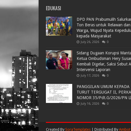
EDUKASI
DPD PAN Prabumulih Salurka
Ton Beras untuk Relawan dan
Warga, Wujud Nyata Kepeduli
kepada Masyarakat
July 26, 2026
0
Sidang Dugaan Korupsi Mant
Ketua Ombudsman Hery Susa
Kembali Digelar, Saksi Sebut 
Intervensi Laporan
July 17, 2026
0
PANGGILAN UMUM KEPADA
TURUT TERGUGAT II, PERK
NOMOR 35/Pdt.G/2026/PN L
July 16, 2026
0
Created By
SoraTemplates
| Distributed By
Ambot 