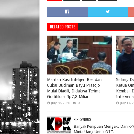
RELATED POSTS
Mantan Kasi Intelijen Bea dan
Sidang D
Cukai Budiman Bayu Prasojo
Ketua Om
Mulai Diadili, Didakwa Terima
Kembali D
Gratifikasi Rp7,8 Miliar
Intervens
July 28, 2026
0
July 17, 
PREVIOUS
Banyak Penipuan Mengaku Dari KP
Minta Uang Untuk OTT.