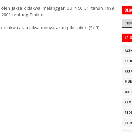
 oleh Jaksa didakwa melanggar UU NO. 31 tahun 1999
BLO
 2001 tentang Tipikor.
terdakwa atau Jaksa menyatakan pikir pikir. (SUR).
TAG
ACE
EKO
KRI
MUB
OKU
PEM
PID
RED