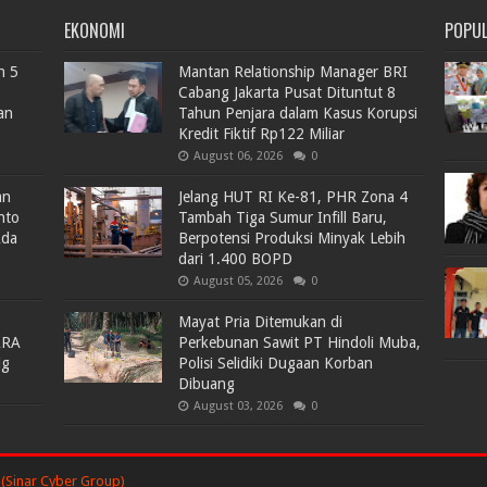
EKONOMI
POPU
n 5
Mantan Relationship Manager BRI
Cabang Jakarta Pusat Dituntut 8
an
Tahun Penjara dalam Kasus Korupsi
Kredit Fiktif Rp122 Miliar
August 06, 2026
0
an
Jelang HUT RI Ke-81, PHR Zona 4
nto
Tambah Tiga Sumur Infill Baru,
Ada
Berpotensi Produksi Minyak Lebih
dari 1.400 BOPD
August 05, 2026
0
Mayat Pria Ditemukan di
ARA
Perkebunan Sawit PT Hindoli Muba,
lg
Polisi Selidiki Dugaan Korban
Dibuang
August 03, 2026
0
(Sinar Cyber Group)