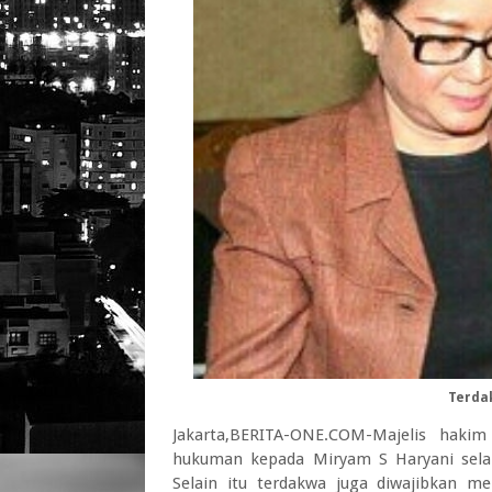
Terda
Jakarta,BERITA-ONE.COM-Majelis hak
hukuman kepada Miryam S Haryani sela
Selain itu terdakwa juga diwajibkan m