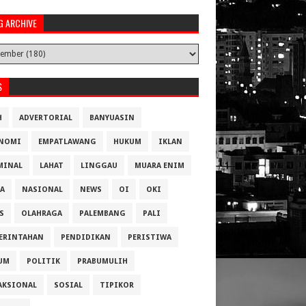
G ARCHIVE
S
H
ADVERTORIAL
BANYUASIN
NOMI
EMPATLAWANG
HUKUM
IKLAN
MINAL
LAHAT
LINGGAU
MUARA ENIM
A
NASIONAL
NEWS
OI
OKI
S
OLAHRAGA
PALEMBANG
PALI
ERINTAHAN
PENDIDIKAN
PERISTIWA
UM
POLITIK
PRABUMULIH
AKSIONAL
SOSIAL
TIPIKOR