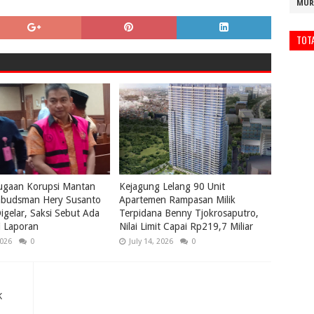
MUR
TOT
ugaan Korupsi Mantan
Kejagung Lelang 90 Unit
budsman Hery Susanto
Apartemen Rampasan Milik
igelar, Saksi Sebut Ada
Terpidana Benny Tjokrosaputro,
i Laporan
Nilai Limit Capai Rp219,7 Miliar
2026
0
July 14, 2026
0
K