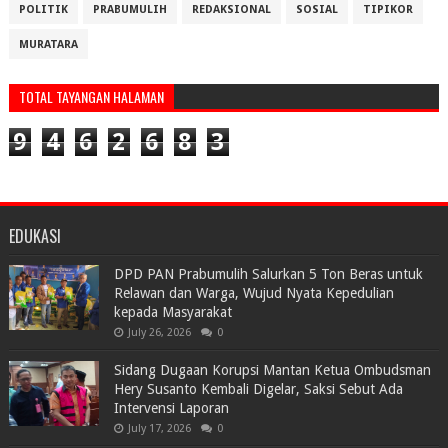
POLITIK
PRABUMULIH
REDAKSIONAL
SOSIAL
TIPIKOR
MURATARA
TOTAL TAYANGAN HALAMAN
9
4
6
2
6
8
3
EDUKASI
DPD PAN Prabumulih Salurkan 5 Ton Beras untuk
Relawan dan Warga, Wujud Nyata Kepedulian
kepada Masyarakat
July 26, 2026
0
Sidang Dugaan Korupsi Mantan Ketua Ombudsman
Hery Susanto Kembali Digelar, Saksi Sebut Ada
Intervensi Laporan
July 17, 2026
0