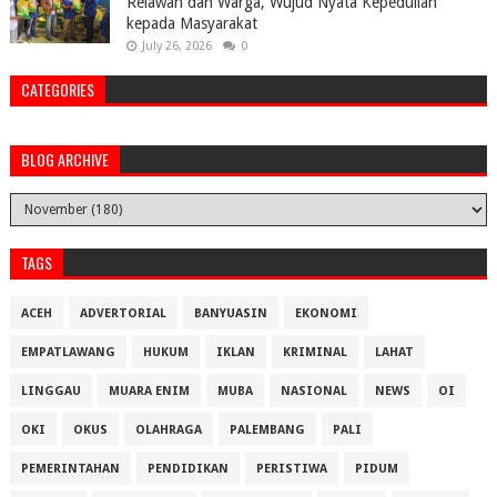
Relawan dan Warga, Wujud Nyata Kepedulian
kepada Masyarakat
July 26, 2026
0
CATEGORIES
BLOG ARCHIVE
TAGS
ACEH
ADVERTORIAL
BANYUASIN
EKONOMI
EMPATLAWANG
HUKUM
IKLAN
KRIMINAL
LAHAT
LINGGAU
MUARA ENIM
MUBA
NASIONAL
NEWS
OI
OKI
OKUS
OLAHRAGA
PALEMBANG
PALI
PEMERINTAHAN
PENDIDIKAN
PERISTIWA
PIDUM