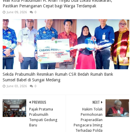
Wali Kota Prabumulih H. Arlan Tinjau Dua Lokasi Kebakaran,
Pastikan Penanganan Cepat bagi Warga Terdampak
June 09, 2026
0
Sekda Prabumulih Resmikan Rumah CSR Bedah Rumah Bank
Sumsel Babel di Sungai Medang
June 03, 2026
0
PREVIOUS
NEXT
Pajak Pratama
Hakim Tolak
Prabumulih
Permohonan
Tempati Gedung
Praperadilan
Baru
Pengacara Iming
Terhadap Polda