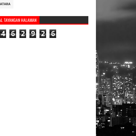
ATARA
AL TAYANGAN HALAMAN
4
6
2
9
2
6