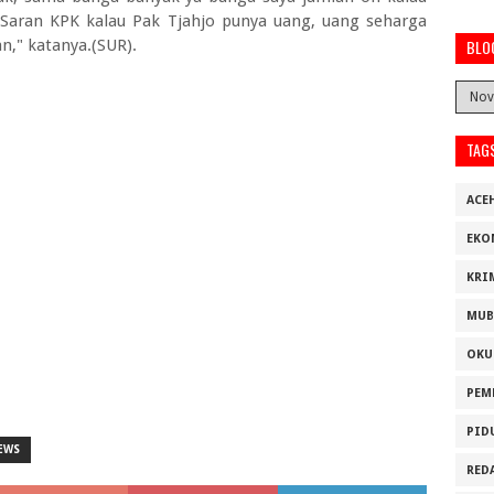
a. Saran KPK kalau Pak Tjahjo punya uang, uang seharga
n," katanya.(SUR).
BLO
TAG
ACE
EKO
KRI
MUB
OKU
PEM
PID
EWS
RED