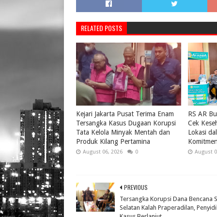
RELATED POSTS
Kejari Jakarta Pusat Terima Enam
RS AR Bu
Tersangka Kasus Dugaan Korupsi
Cek Keseh
Tata Kelola Minyak Mentah dan
Lokasi da
Produk Kilang Pertamina
Komitmen
August 06, 2026
0
August 0
PREVIOUS
Tersangka Korupsi Dana Bencana 
Selatan Kalah Praperadilan, Penyid
Kasus Berlanjut