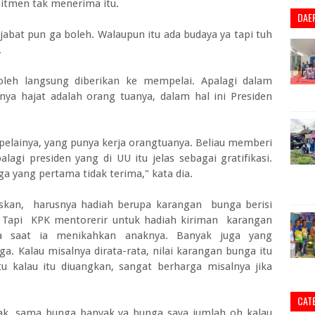
mitmen tak menerima itu.
DAE
jabat pun ga boleh. Walaupun itu ada budaya ya tapi tuh
.
oleh langsung diberikan ke mempelai. Apalagi dalam
nya hajat adalah orang tuanya, dalam hal ini Presiden
pelainya, yang punya kerja orangtuanya. Beliau memberi
lagi presiden yang di UU itu jelas sebagai gratifikasi.
a yang pertama tidak terima," kata dia.
skan, harusnya hadiah berupa karangan bunga berisi
. Tapi KPK mentorerir untuk hadiah kiriman karangan
ta saat ia menikahkan anaknya. Banyak juga yang
. Kalau misalnya dirata-rata, nilai karangan bunga itu
u kalau itu diuangkan, sangat berharga misalnya jika
CAT
nak, sama bunga banyak ya bunga saya jumlah oh kalau