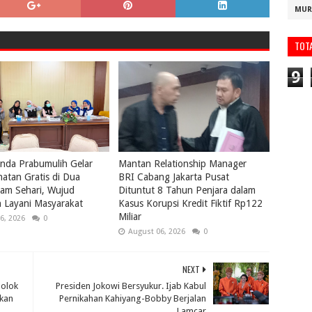
MUR
TOT
9
nda Prabumulih Gelar
Mantan Relationship Manager
atan Gratis di Dua
BRI Cabang Jakarta Pusat
lam Sehari, Wujud
Dituntut 8 Tahun Penjara dalam
 Layani Masyarakat
Kasus Korupsi Kredit Fiktif Rp122
Miliar
6, 2026
0
August 06, 2026
0
NEXT
Solok
Presiden Jokowi Bersyukur. Ijab Kabul
ikan
Pernikahan Kahiyang-Bobby Berjalan
Lamcar