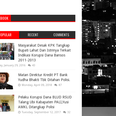
EBOOK
POPULAR
RECENT
COMMENTS
Masyarakat Desak KPK Tangkap
Bupati Lahat Dan Istrinya Terkait
Indikasi Korupsi Dana Bansos
2011-2013
ay, January 29, 2016
43
Matan Direktur Kredit PT Bank
Yudha Bhakti Tbk Ditahan Polisi.
Monday, April 09, 2018
87
Pelaku Korupsi Dana BLUD RSUD
Talang Ubi Kabapaten PALI,Yusi
AMKL Ditangkap Polisi
Tuesday, September 12, 2017
32