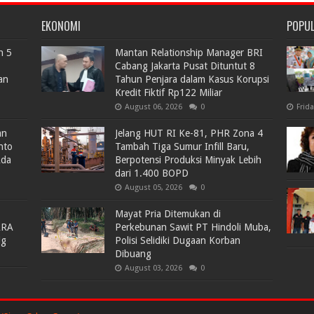
EKONOMI
POPU
n 5
Mantan Relationship Manager BRI
Cabang Jakarta Pusat Dituntut 8
an
Tahun Penjara dalam Kasus Korupsi
Kredit Fiktif Rp122 Miliar
August 06, 2026
0
Frid
an
Jelang HUT RI Ke-81, PHR Zona 4
nto
Tambah Tiga Sumur Infill Baru,
Ada
Berpotensi Produksi Minyak Lebih
dari 1.400 BOPD
August 05, 2026
0
Mayat Pria Ditemukan di
ARA
Perkebunan Sawit PT Hindoli Muba,
lg
Polisi Selidiki Dugaan Korban
Dibuang
August 03, 2026
0