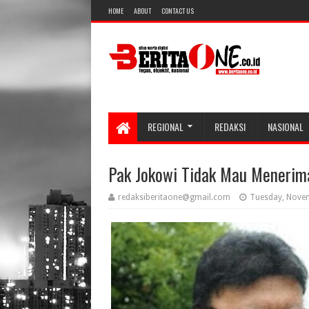
HOME
ABOUT
CONTACT US
REGIONAL
REDAKSI
NASIONAL
Pak Jokowi Tidak Mau Menerim
redaksiberitaone@gmail.com
Tuesday, Nove