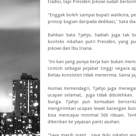
tradisi, tapi Presiden Jokowi sudah berko
"Enggak boleh sampai bupati walikota, pe
prinsip bagian daripada dedikasi," kata dia
Bahkan kata Tjahjo, hadiah juga tak b
konteks nikahan putri Presiden, yang pu
Jokowi dan Ibu Iriana.
"Ini kan yang punya kerja kan bukan mem
contoh sebagai pejabat tinggi negara apa
Beliau konsisten tidak menerima. Sama jug
Humas Kemendagri, Tjahjo juga menega
ucapan selamat, juga tidak dibolehkan
bunga. Tjahjo pun kemudian berceri
mengirimkan ucapan lewat karangan bunga
bisa mencapai minimal 500 ribuan. Tent
diberikan ke yayasan panti asuhan.
"Saya masih inget, saya dulu nikahin a