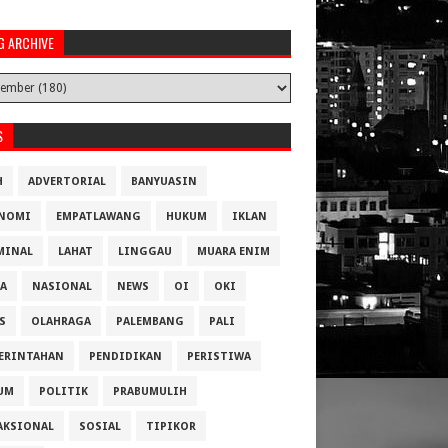
G ARCHIVE
S
H
ADVERTORIAL
BANYUASIN
NOMI
EMPATLAWANG
HUKUM
IKLAN
MINAL
LAHAT
LINGGAU
MUARA ENIM
A
NASIONAL
NEWS
OI
OKI
S
OLAHRAGA
PALEMBANG
PALI
ERINTAHAN
PENDIDIKAN
PERISTIWA
UM
POLITIK
PRABUMULIH
AKSIONAL
SOSIAL
TIPIKOR