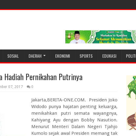
SOSIAL
DAERAH
EKONOMI
SPORTS
EDUKASI
POLIT
a Hadiah Pernikahan Putrinya
mber 07, 2017
0
Jakarta,BERITA-ONE.COM. Presiden Joko
Widodo punya hajatan penting keluarga,
menikahkan putri semata wayangnya,
Kahiyang Ayu dengan Bobby Nasution.
Menurut Menteri Dalam Negeri Tjahjo
Kumolo sejak awal Presiden memang tak