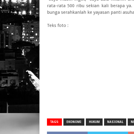
rata-rata 500 ribu sekian kali berapa y
bunga serahkanlah ke yayasan panti asuha
Teks foto :
TAGS:
EKONOMI
HUKUM
NASIONAL
N