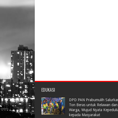
EDUKASI
DPD PAN Prabumulih Salurka
Ton Beras untuk Relawan dan
Warga, Wujud Nyata Kepeduli
kepada Masyarakat