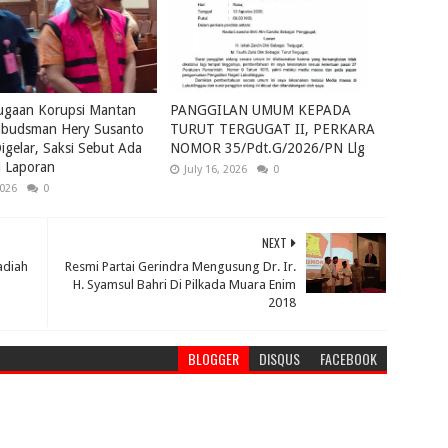
ugaan Korupsi Mantan
PANGGILAN UMUM KEPADA
budsman Hery Susanto
TURUT TERGUGAT II, PERKARA
igelar, Saksi Sebut Ada
NOMOR 35/Pdt.G/2026/PN Llg
i Laporan
July 16, 2026
0
2026
0
NEXT
adiah
Resmi Partai Gerindra Mengusung Dr. Ir.
H. Syamsul Bahri Di Pilkada Muara Enim
2018
BLOGGER
DISQUS
FACEBOOK