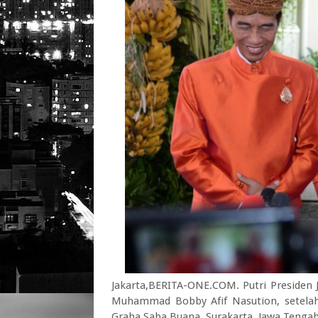
Jakarta,BERITA-ONE.COM. Putri Presiden J
Muhammad Bobby Afif Nasution, setelah 
Graha Saba Buana, Surakarta, Jawa Tengah,