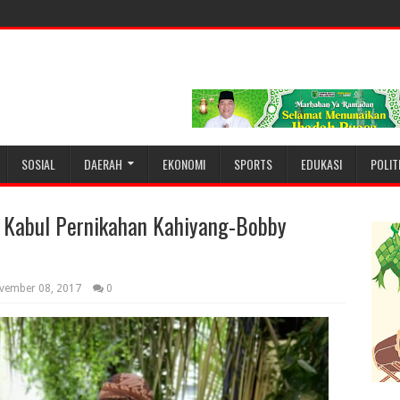
SOSIAL
DAERAH
EKONOMI
SPORTS
EDUKASI
POLIT
ab Kabul Pernikahan Kahiyang-Bobby
vember 08, 2017
0