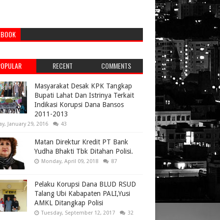
EBOOK
POPULAR
RECENT
COMMENTS
Masyarakat Desak KPK Tangkap
Bupati Lahat Dan Istrinya Terkait
Indikasi Korupsi Dana Bansos
2011-2013
ay, January 29, 2016
43
Matan Direktur Kredit PT Bank
Yudha Bhakti Tbk Ditahan Polisi.
Monday, April 09, 2018
87
Pelaku Korupsi Dana BLUD RSUD
Talang Ubi Kabapaten PALI,Yusi
AMKL Ditangkap Polisi
Tuesday, September 12, 2017
32