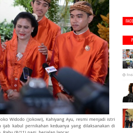
FAC
Frid
oko Widodo (Jokowi), Kahiyang Ayu, resmi menjadi istri
ijab kabul pernikahan keduanya yang dilaksanakan di
 Rabu (8/11) pagi, berjalan lancar.