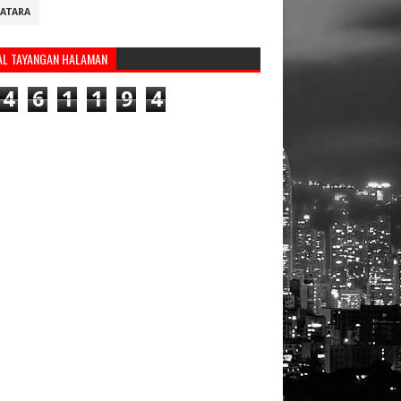
ATARA
AL TAYANGAN HALAMAN
4
6
1
1
9
4