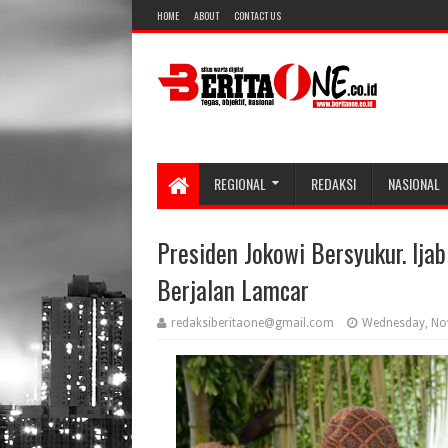
HOME
ABOUT
CONTACT US
REGIONAL
REDAKSI
NASIONAL
Presiden Jokowi Bersyukur. Ij
Berjalan Lamcar
redaksiberitaone@gmail.com
Wednesday, No