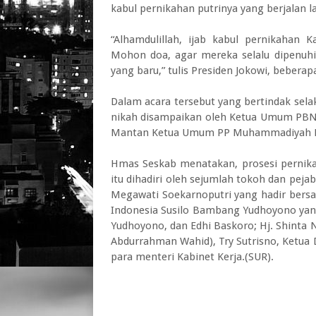
kabul pernikahan putrinya yang berjalan l
“Alhamdulillah, ijab kabul pernikahan 
Mohon doa, agar mereka selalu dipenuh
yang baru,” tulis Presiden Jokowi, beberapa
Dalam acara tersebut yang bertindak selak
nikah disampaikan oleh Ketua Umum PBNU 
Mantan Ketua Umum PP Muhammadiyah D
Hmas Seskab menatakan, prosesi perni
itu dihadiri oleh sejumlah tokoh dan peja
Megawati Soekarnoputri yang hadir bers
Indonesia Susilo Bambang Yudhoyono yang
Yudhoyono, dan Edhi Baskoro; Hj. Shinta N
Abdurrahman Wahid), Try Sutrisno, Ketua
para menteri Kabinet Kerja.(SUR).