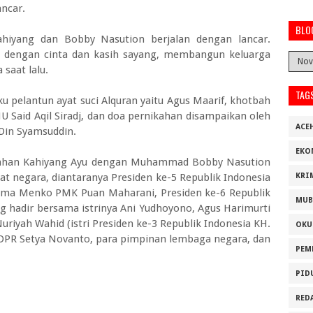
ancar.
BLO
Kahiyang dan Bobby Nasution berjalan dengan lancar.
i dengan cinta dan kasih sayang, membangun keluarga
 saat lalu.
TAG
u pelantun ayat suci Alquran yaitu Agus Maarif, khotbah
Said Aqil Siradj, dan doa pernikahan disampaikan oleh
ACE
in Syamsuddin.
EKO
kahan Kahiyang Ayu dengan Muhammad Bobby Nasution
bat negara, diantaranya Presiden ke-5 Republik Indonesia
KRI
ama Menko PMK Puan Maharani, Presiden ke-6 Republik
MUB
 hadir bersama istrinya Ani Yudhoyono, Agus Harimurti
uriyah Wahid (istri Presiden ke-3 Republik Indonesia KH.
OKU
 DPR Setya Novanto, para pimpinan lembaga negara, dan
PEM
PID
RED