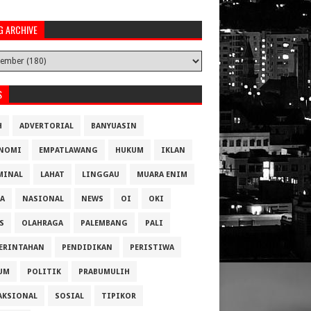
G ARCHIVE
S
H
ADVERTORIAL
BANYUASIN
NOMI
EMPATLAWANG
HUKUM
IKLAN
MINAL
LAHAT
LINGGAU
MUARA ENIM
A
NASIONAL
NEWS
OI
OKI
S
OLAHRAGA
PALEMBANG
PALI
ERINTAHAN
PENDIDIKAN
PERISTIWA
UM
POLITIK
PRABUMULIH
AKSIONAL
SOSIAL
TIPIKOR