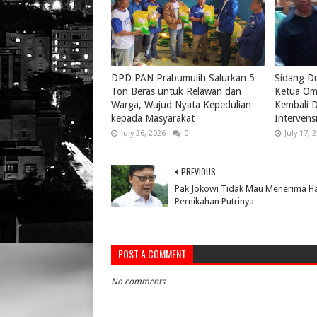
DPD PAN Prabumulih Salurkan 5
Sidang D
Ton Beras untuk Relawan dan
Ketua Om
Warga, Wujud Nyata Kepedulian
Kembali D
kepada Masyarakat
Intervens
July 26, 2026
0
July 17, 
PREVIOUS
Pak Jokowi Tidak Mau Menerima H
Pernikahan Putrinya
POST A COMMENT
No comments