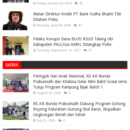
Friday, January 29, 2016
43
Matan Direktur Kredit PT Bank Yudha Bhakti Tbk
Ditahan Polisi.
Monday, April 09, 2018
87
Pelaku Korupsi Dana BLUD RSUD Talang Ubi
Kabapaten PALI,Yusi AMKL Ditangkap Polisi
Tuesday, September 12, 2017
32
DAERAH
Peringati Hari Anak Nasional, RS AR Bunda
Prabumulih dan Kitabisa Gelar Mini Bakti Sosial serta
Tutup Program Kampung Bijak Batch 1
August 02, 2026
0
RS AR Bunda Prabumulih Dukung Program Gotong
Royong Kelurahan Gunung Ibul Barat, Wujudkan
Lingkungan Bersih dan Sehat
July 31, 2026
0