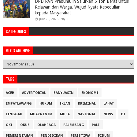
DPD PAN Prabumulih Salurkan 5 Ton Beras untuk
Relawan dan Warga, Wujud Nyata Kepedulian
kepada Masyarakat
July 26, 2026
0
CATEGORIES
BLOG ARCHIVE
TAGS
ACEH
ADVERTORIAL
BANYUASIN
EKONOMI
EMPATLAWANG
HUKUM
IKLAN
KRIMINAL
LAHAT
LINGGAU
MUARA ENIM
MUBA
NASIONAL
NEWS
OI
OKI
OKUS
OLAHRAGA
PALEMBANG
PALI
PEMERINTAHAN
PENDIDIKAN
PERISTIWA
PIDUM