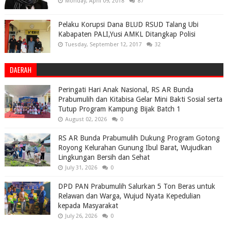
Monday, April 09, 2018
87
Pelaku Korupsi Dana BLUD RSUD Talang Ubi
Kabapaten PALI,Yusi AMKL Ditangkap Polisi
Tuesday, September 12, 2017
32
DAERAH
Peringati Hari Anak Nasional, RS AR Bunda
Prabumulih dan Kitabisa Gelar Mini Bakti Sosial serta
Tutup Program Kampung Bijak Batch 1
August 02, 2026
0
RS AR Bunda Prabumulih Dukung Program Gotong
Royong Kelurahan Gunung Ibul Barat, Wujudkan
Lingkungan Bersih dan Sehat
July 31, 2026
0
DPD PAN Prabumulih Salurkan 5 Ton Beras untuk
Relawan dan Warga, Wujud Nyata Kepedulian
kepada Masyarakat
July 26, 2026
0