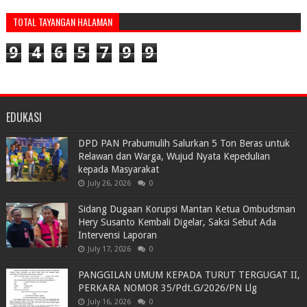
TOTAL TAYANGAN HALAMAN
9
4
6
5
7
9
9
EDUKASI
DPD PAN Prabumulih Salurkan 5 Ton Beras untuk
Relawan dan Warga, Wujud Nyata Kepedulian
kepada Masyarakat
July 26, 2026
0
Sidang Dugaan Korupsi Mantan Ketua Ombudsman
Hery Susanto Kembali Digelar, Saksi Sebut Ada
Intervensi Laporan
July 17, 2026
0
PANGGILAN UMUM KEPADA TURUT TERGUGAT II,
PERKARA NOMOR 35/Pdt.G/2026/PN Llg
July 16, 2026
0