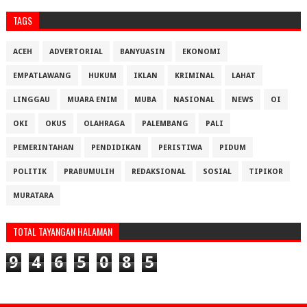
TAGS
ACEH
ADVERTORIAL
BANYUASIN
EKONOMI
EMPATLAWANG
HUKUM
IKLAN
KRIMINAL
LAHAT
LINGGAU
MUARA ENIM
MUBA
NASIONAL
NEWS
OI
OKI
OKUS
OLAHRAGA
PALEMBANG
PALI
PEMERINTAHAN
PENDIDIKAN
PERISTIWA
PIDUM
POLITIK
PRABUMULIH
REDAKSIONAL
SOSIAL
TIPIKOR
MURATARA
TOTAL TAYANGAN HALAMAN
9
4
6
5
0
8
5