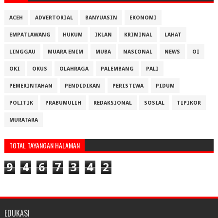
ACEH
ADVERTORIAL
BANYUASIN
EKONOMI
EMPATLAWANG
HUKUM
IKLAN
KRIMINAL
LAHAT
LINGGAU
MUARA ENIM
MUBA
NASIONAL
NEWS
OI
OKI
OKUS
OLAHRAGA
PALEMBANG
PALI
PEMERINTAHAN
PENDIDIKAN
PERISTIWA
PIDUM
POLITIK
PRABUMULIH
REDAKSIONAL
SOSIAL
TIPIKOR
MURATARA
TOTAL TAYANGAN HALAMAN
9
4
6
7
3
4
2
EDUKASI