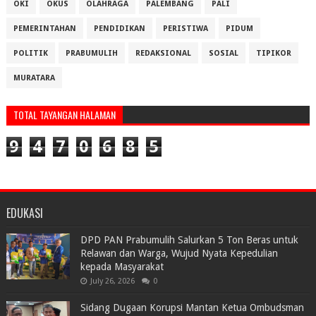
OKI
OKUS
OLAHRAGA
PALEMBANG
PALI
PEMERINTAHAN
PENDIDIKAN
PERISTIWA
PIDUM
POLITIK
PRABUMULIH
REDAKSIONAL
SOSIAL
TIPIKOR
MURATARA
TOTAL TAYANGAN HALAMAN
9
4
7
0
6
8
5
EDUKASI
DPD PAN Prabumulih Salurkan 5 Ton Beras untuk
Relawan dan Warga, Wujud Nyata Kepedulian
kepada Masyarakat
July 26, 2026
0
Sidang Dugaan Korupsi Mantan Ketua Ombudsman