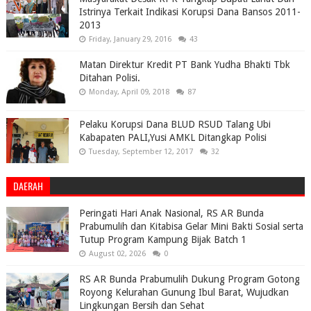
Istrinya Terkait Indikasi Korupsi Dana Bansos 2011-
2013
Friday, January 29, 2016
43
Matan Direktur Kredit PT Bank Yudha Bhakti Tbk
Ditahan Polisi.
Monday, April 09, 2018
87
Pelaku Korupsi Dana BLUD RSUD Talang Ubi
Kabapaten PALI,Yusi AMKL Ditangkap Polisi
Tuesday, September 12, 2017
32
DAERAH
Peringati Hari Anak Nasional, RS AR Bunda
Prabumulih dan Kitabisa Gelar Mini Bakti Sosial serta
Tutup Program Kampung Bijak Batch 1
August 02, 2026
0
RS AR Bunda Prabumulih Dukung Program Gotong
Royong Kelurahan Gunung Ibul Barat, Wujudkan
Lingkungan Bersih dan Sehat