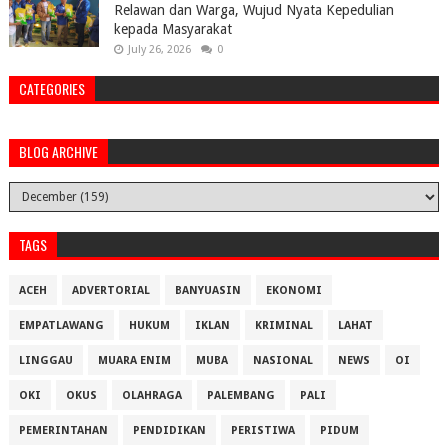
Relawan dan Warga, Wujud Nyata Kepedulian
kepada Masyarakat
July 26, 2026
0
CATEGORIES
BLOG ARCHIVE
TAGS
ACEH
ADVERTORIAL
BANYUASIN
EKONOMI
EMPATLAWANG
HUKUM
IKLAN
KRIMINAL
LAHAT
LINGGAU
MUARA ENIM
MUBA
NASIONAL
NEWS
OI
OKI
OKUS
OLAHRAGA
PALEMBANG
PALI
PEMERINTAHAN
PENDIDIKAN
PERISTIWA
PIDUM