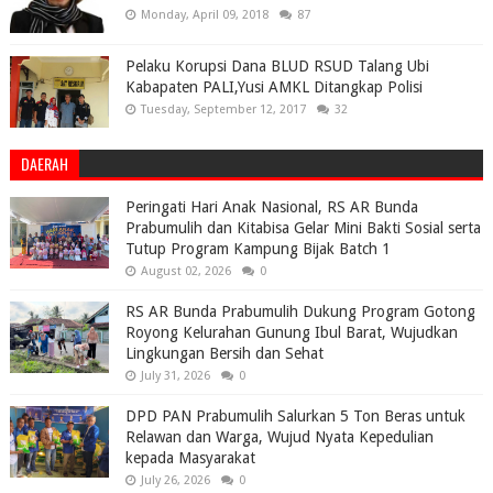
Monday, April 09, 2018
87
Pelaku Korupsi Dana BLUD RSUD Talang Ubi
Kabapaten PALI,Yusi AMKL Ditangkap Polisi
Tuesday, September 12, 2017
32
DAERAH
Peringati Hari Anak Nasional, RS AR Bunda
Prabumulih dan Kitabisa Gelar Mini Bakti Sosial serta
Tutup Program Kampung Bijak Batch 1
August 02, 2026
0
RS AR Bunda Prabumulih Dukung Program Gotong
Royong Kelurahan Gunung Ibul Barat, Wujudkan
Lingkungan Bersih dan Sehat
July 31, 2026
0
DPD PAN Prabumulih Salurkan 5 Ton Beras untuk
Relawan dan Warga, Wujud Nyata Kepedulian
kepada Masyarakat
July 26, 2026
0