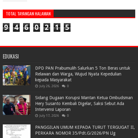
TOTAL TAYANGAN HALAMAN
9
4
6
0
2
1
5
EDUKASI
DPD PAN Prabumulih Salurkan 5 Ton Beras untuk
Relawan dan Warga, Wujud Nyata Kepedulian
kepada Masyarakat
July 26, 2026
0
Sidang Dugaan Korupsi Mantan Ketua Ombudsman
Hery Susanto Kembali Digelar, Saksi Sebut Ada
Intervensi Laporan
July 17, 2026
0
PANGGILAN UMUM KEPADA TURUT TERGUGAT II,
PERKARA NOMOR 35/Pdt.G/2026/PN Llg