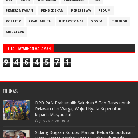
PEMERINTAHAN
PENDIDIKAN
PERISTIWA
PIDUM
POLITIK
PRABUMULIH
REDAKSIONAL
SOSIAL
TIPIKOR
MURATARA
TOTAL TAYANGAN HALAMAN
9
4
6
4
5
7
1
EDUKASI
DPD PAN Prabumulih Salurkan 5 Ton Beras untuk
Relawan dan Warga, Wujud Nyata Kepedulian
kepada Masyarakat
July 26, 2026
0
Sidang Dugaan Korupsi Mantan Ketua Ombudsman