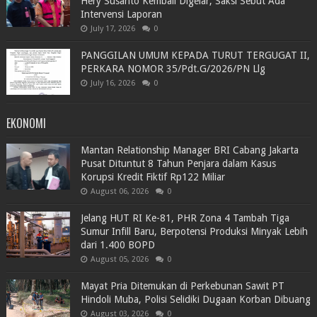
Hery Susanto Kembali Digelar, Saksi Sebut Ada
Intervensi Laporan
July 17, 2026
0
PANGGILAN UMUM KEPADA TURUT TERGUGAT II,
PERKARA NOMOR 35/Pdt.G/2026/PN Llg
July 16, 2026
0
EKONOMI
Mantan Relationship Manager BRI Cabang Jakarta
Pusat Dituntut 8 Tahun Penjara dalam Kasus
Korupsi Kredit Fiktif Rp122 Miliar
August 06, 2026
0
Jelang HUT RI Ke-81, PHR Zona 4 Tambah Tiga
Sumur Infill Baru, Berpotensi Produksi Minyak Lebih
dari 1.400 BOPD
August 05, 2026
0
Mayat Pria Ditemukan di Perkebunan Sawit PT
Hindoli Muba, Polisi Selidiki Dugaan Korban Dibuang
August 03, 2026
0