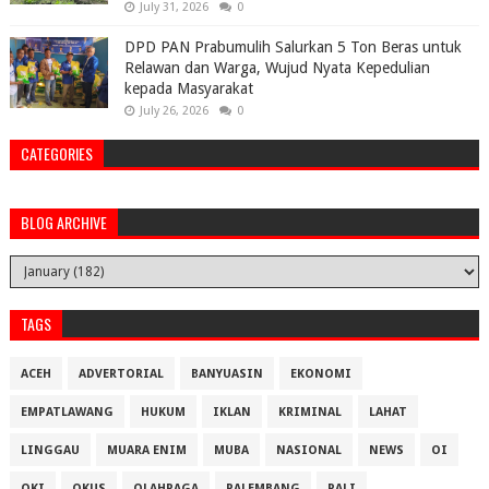
July 31, 2026
0
DPD PAN Prabumulih Salurkan 5 Ton Beras untuk
Relawan dan Warga, Wujud Nyata Kepedulian
kepada Masyarakat
July 26, 2026
0
CATEGORIES
BLOG ARCHIVE
TAGS
ACEH
ADVERTORIAL
BANYUASIN
EKONOMI
EMPATLAWANG
HUKUM
IKLAN
KRIMINAL
LAHAT
LINGGAU
MUARA ENIM
MUBA
NASIONAL
NEWS
OI
OKI
OKUS
OLAHRAGA
PALEMBANG
PALI