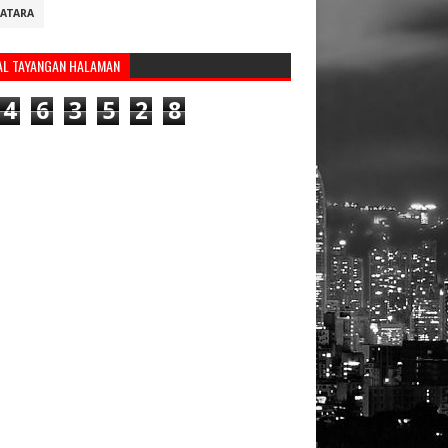
ATARA
AL TAYANGAN HALAMAN
4
6
3
5
2
8