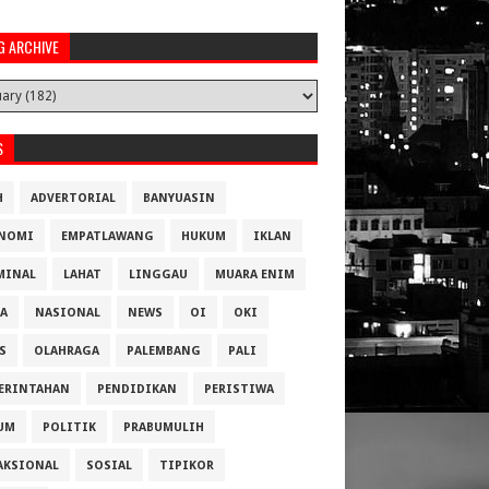
G ARCHIVE
S
H
ADVERTORIAL
BANYUASIN
NOMI
EMPATLAWANG
HUKUM
IKLAN
MINAL
LAHAT
LINGGAU
MUARA ENIM
A
NASIONAL
NEWS
OI
OKI
S
OLAHRAGA
PALEMBANG
PALI
ERINTAHAN
PENDIDIKAN
PERISTIWA
UM
POLITIK
PRABUMULIH
AKSIONAL
SOSIAL
TIPIKOR