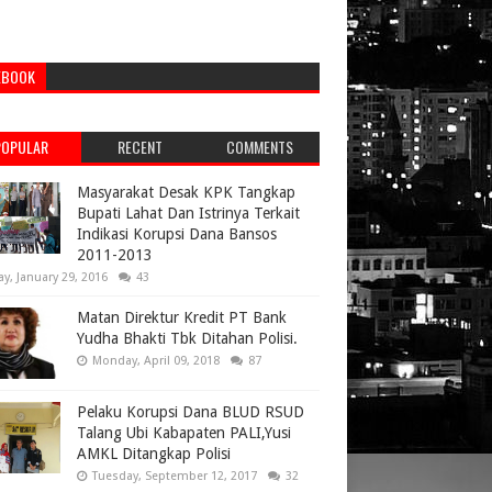
EBOOK
POPULAR
RECENT
COMMENTS
Masyarakat Desak KPK Tangkap
Bupati Lahat Dan Istrinya Terkait
Indikasi Korupsi Dana Bansos
2011-2013
ay, January 29, 2016
43
Matan Direktur Kredit PT Bank
Yudha Bhakti Tbk Ditahan Polisi.
Monday, April 09, 2018
87
Pelaku Korupsi Dana BLUD RSUD
Talang Ubi Kabapaten PALI,Yusi
AMKL Ditangkap Polisi
Tuesday, September 12, 2017
32