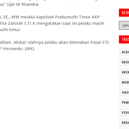
s" Ujar M Rivandra.
BLO
, SE., MM melalui Kapolsek Prabumulih Timur AKP
ra Zahirah S.Tr.K mengatakan saat ini pelaku masih
ulih timur.
TAG
idikan. Akibat Ulahnya pelaku akan dikenakan Pasal 372
P Hernando. (MK)
ACE
EKO
KRI
MUB
OKU
PEM
PID
RED