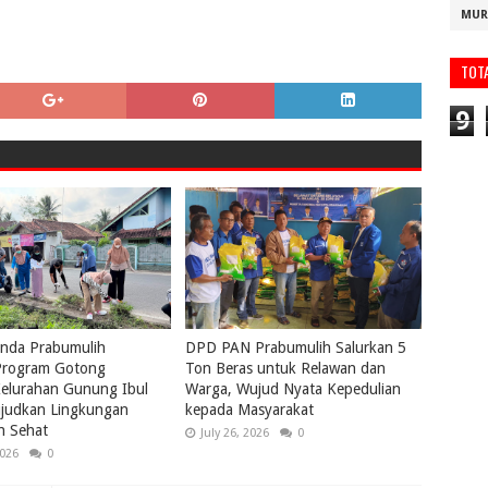
MUR
TOT
9
nda Prabumulih
DPD PAN Prabumulih Salurkan 5
rogram Gotong
Ton Beras untuk Relawan dan
elurahan Gunung Ibul
Warga, Wujud Nyata Kepedulian
ujudkan Lingkungan
kepada Masyarakat
n Sehat
July 26, 2026
0
2026
0