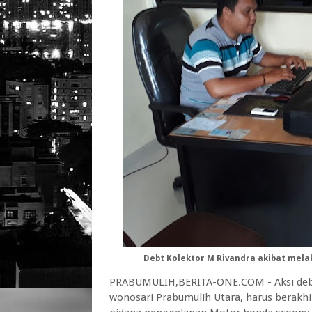
Debt Kolektor M Rivandra akibat mel
PRABUMULIH,BERITA-ONE.COM - Aksi debt 
wonosari Prabumulih Utara, harus berakhi