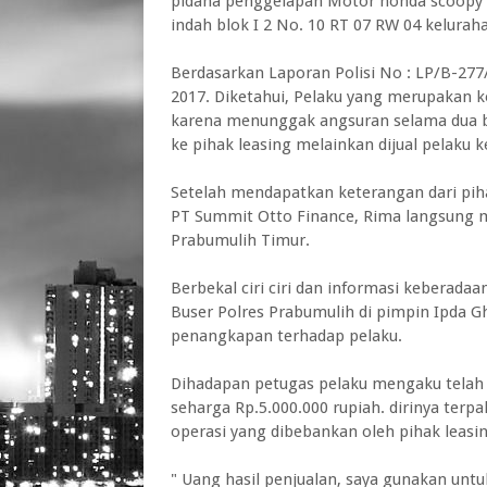
pidana penggelapan Motor honda scoopy 
indah blok I 2 No. 10 RT 07 RW 04 kelurah
Berdasarkan Laporan Polisi No : LP/B-2
2017. Diketahui, Pelaku yang merupakan 
karena menunggak angsuran selama dua b
ke pihak leasing melainkan dijual pelaku k
Setelah mendapatkan keterangan dari pi
PT Summit Otto Finance, Rima langsung m
Prabumulih Timur.
Berbekal ciri ciri dan informasi keberad
Buser Polres Prabumulih di pimpin Ipda G
penangkapan terhadap pelaku.
Dihadapan petugas pelaku mengaku telah 
seharga Rp.5.000.000 rupiah. dirinya ter
operasi yang dibebankan oleh pihak leasin
" Uang hasil penjualan, saya gunakan untu