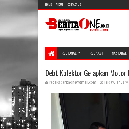
HOME
ABOUT
CONTACT US
REGIONAL
REDAKSI
NASIONAL
Debt Kolektor Gelapkan Motor D
redaksiberitaone@gmail.com
Friday, January