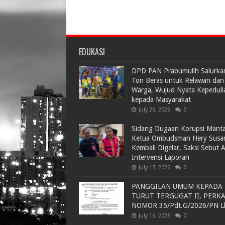
EDUKASI
DPD PAN Prabumulih Salurka
Ton Beras untuk Relawan dan
Warga, Wujud Nyata Kepeduli
kepada Masyarakat
July 26, 2026
0
Sidang Dugaan Korupsi Mant
Ketua Ombudsman Hery Susa
Kembali Digelar, Saksi Sebut 
Intervensi Laporan
July 17, 2026
0
PANGGILAN UMUM KEPADA
TURUT TERGUGAT II, PERK
NOMOR 35/Pdt.G/2026/PN L
July 16, 2026
0