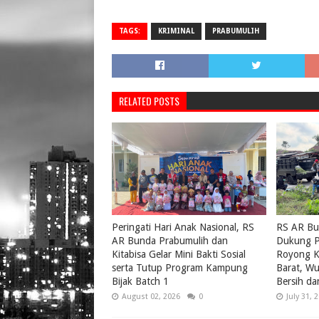
TAGS:
KRIMINAL
PRABUMULIH
RELATED POSTS
Peringati Hari Anak Nasional, RS
RS AR Bu
AR Bunda Prabumulih dan
Dukung P
Kitabisa Gelar Mini Bakti Sosial
Royong K
serta Tutup Program Kampung
Barat, W
Bijak Batch 1
Bersih da
August 02, 2026
0
July 31, 