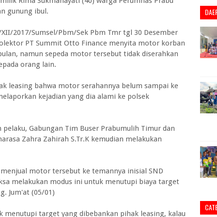
milik Rima Sukmahayati (40) warga Perumnas Prabu
an gunung ibul.
DAE
77/XII/2017/Sumsel/Pbm/Sek Pbm Tmr tgl 30 Desember
kolektor PT Summit Otto Finance menyita motor korban
ulan, namun sepeda motor tersebut tidak diserahkan
epada orang lain.
hak leasing bahwa motor serahannya belum sampai ke
elaporkan kejadian yang dia alami ke polsek
aan pelaku, Gabungan Tim Buser Prabumulih Timur dan
harasa Zahra Zahirah S.Tr.K kemudian melakukan
menjual motor tersebut ke temannya inisial SND
paksa melakukan modus ini untuk menutupi biaya target
g. Jum'at (05/01)
CAT
k menutupi target yang dibebankan pihak leasing, kalau