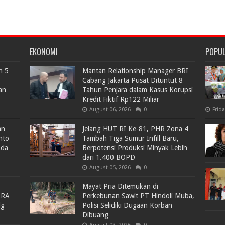
EKONOMI
POPU
n 5
Mantan Relationship Manager BRI
Cabang Jakarta Pusat Dituntut 8
an
Tahun Penjara dalam Kasus Korupsi
Kredit Fiktif Rp122 Miliar
August 06, 2026
0
Frid
an
Jelang HUT RI Ke-81, PHR Zona 4
nto
Tambah Tiga Sumur Infill Baru,
Ada
Berpotensi Produksi Minyak Lebih
dari 1.400 BOPD
August 05, 2026
0
Mayat Pria Ditemukan di
ARA
Perkebunan Sawit PT Hindoli Muba,
lg
Polisi Selidiki Dugaan Korban
Dibuang