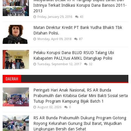
Istrinya Terkait Indikasi Korupsi Dana Bansos 2011-
2013
Friday, January 29, 2016
43
Matan Direktur Kredit PT Bank Yudha Bhakti Tbk
Ditahan Polisi.
Monday, April 09, 2018
87
Pelaku Korupsi Dana BLUD RSUD Talang Ubi
Kabapaten PALI,Yusi AMKL Ditangkap Polisi
Tuesday, September 12, 2017
32
DAERAH
Peringati Hari Anak Nasional, RS AR Bunda
Prabumulih dan Kitabisa Gelar Mini Bakti Sosial serta
Tutup Program Kampung Bijak Batch 1
August 02, 2026
0
RS AR Bunda Prabumulih Dukung Program Gotong
Royong Kelurahan Gunung Ibul Barat, Wujudkan
Lingkungan Bersih dan Sehat