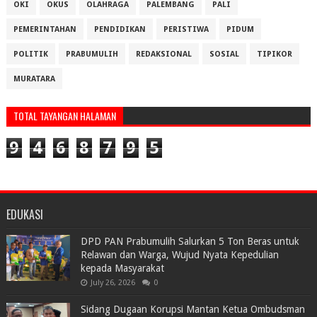
OKI
OKUS
OLAHRAGA
PALEMBANG
PALI
PEMERINTAHAN
PENDIDIKAN
PERISTIWA
PIDUM
POLITIK
PRABUMULIH
REDAKSIONAL
SOSIAL
TIPIKOR
MURATARA
TOTAL TAYANGAN HALAMAN
9
4
6
8
7
9
5
EDUKASI
DPD PAN Prabumulih Salurkan 5 Ton Beras untuk
Relawan dan Warga, Wujud Nyata Kepedulian
kepada Masyarakat
July 26, 2026
0
Sidang Dugaan Korupsi Mantan Ketua Ombudsman